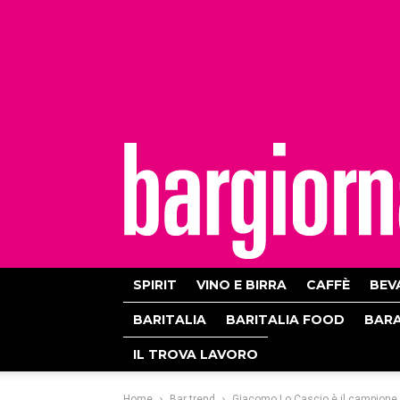
bargiornale
SPIRIT
VINO E BIRRA
CAFFÈ
BEV
BARITALIA
BARITALIA FOOD
BAR
IL TROVA LAVORO
Home
Bar trend
Giacomo Lo Cascio è il campione i