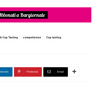
bbonati a Bargiornale
di Cup Tasting
competizione
Cup tasting
inkedin
Pinterest
Email