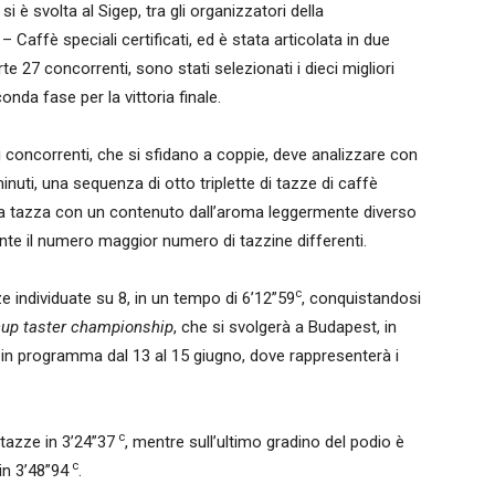
i è svolta al Sigep, tra gli organizzatori della
Caffè speciali certificati, ed è stata articolata in due
e 27 concorrenti, sono stati selezionati i dieci migliori
onda fase per la vittoria finale.
 concorrenti, che si sfidano a coppie, deve analizzare con
uti, una sequenza di otto triplette di tazze di caffè
tta la tazza con un contenuto dall’aroma leggermente diverso
mente il numero maggior numero di tazzine differenti.
c
ze individuate su 8, in un tempo di 6’12”59
, conquistandosi
cup taster championship
, che si svolgerà a Budapest, in
 in programma dal 13 al 15 giugno, dove rappresenterà i
c
 tazze in 3’24”37
, mentre sull’ultimo gradino del podio è
c
in 3’48”94
.