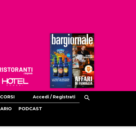
Ristoranti
Hoteldomani
CORSI
Accedi / Registrati
CARIO
PODCAST