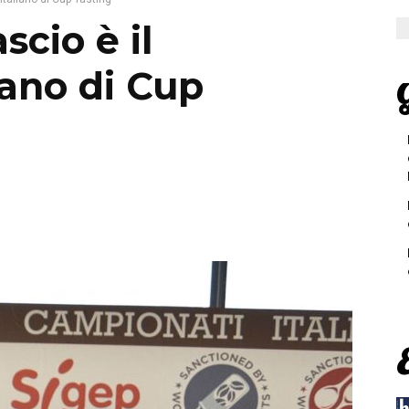
cio è il
iano di Cup
G