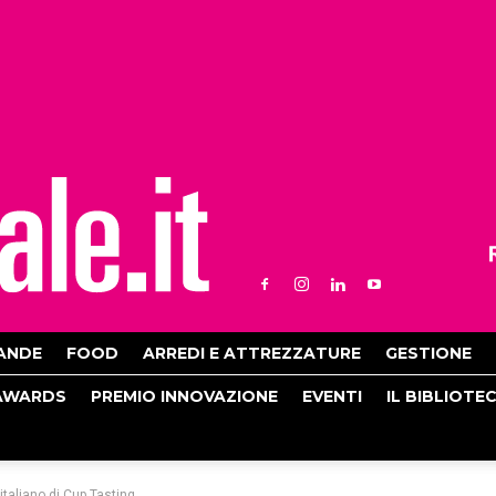
ANDE
FOOD
ARREDI E ATTREZZATURE
GESTIONE
AWARDS
PREMIO INNOVAZIONE
EVENTI
IL BIBLIOTE
taliano di Cup Tasting