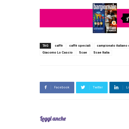
A
TAG
caffè
caffè speciali
campionato italiano 
Giacomo Lo Cascio
Scae
Scae Italia
Facebook
Twitter
L
Leggi anche