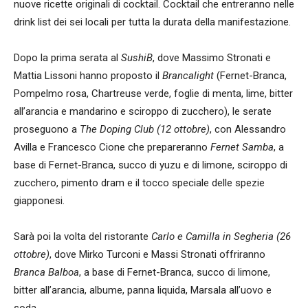
nuove ricette originali di cocktail. Cocktail che entreranno nelle
drink list dei sei locali per tutta la durata della manifestazione.
Dopo la prima serata al
SushiB
, dove Massimo Stronati e
Mattia Lissoni hanno proposto il
Brancalight
(Fernet-Branca,
Pompelmo rosa, Chartreuse verde, foglie di menta, lime, bitter
all’arancia e mandarino e sciroppo di zucchero), le serate
proseguono a
The Doping Club (12 ottobre)
, con Alessandro
Avilla e Francesco Cione che prepareranno
Fernet Samba
, a
base di Fernet-Branca, succo di yuzu e di limone, sciroppo di
zucchero, pimento dram e il tocco speciale delle spezie
giapponesi.
Sarà poi la volta del ristorante
Carlo e Camilla in Segheria (26
ottobre)
, dove Mirko Turconi e Massi Stronati offriranno
Branca Balboa
, a base di Fernet-Branca, succo di limone,
bitter all’arancia, albume, panna liquida, Marsala all’uovo e
soda.