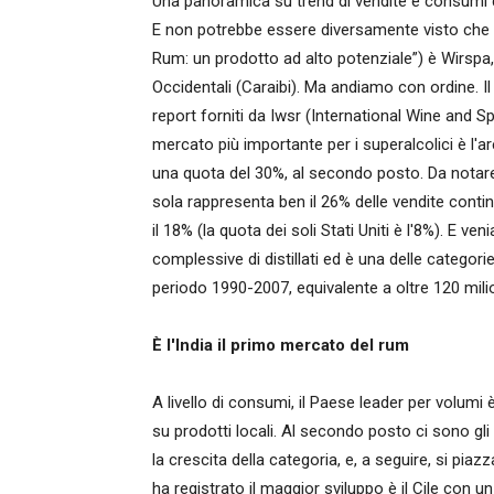
Una panoramica su trend di vendite e consumi di 
E non potrebbe essere diversamente visto che 
Rum: un prodotto ad alto potenziale”) è Wirspa, l
Occidentali (Caraibi). Ma andiamo con ordine. Il
report forniti da Iwsr (International Wine and Spi
mercato più importante per i superalcolici è l'a
una quota del 30%, al secondo posto. Da notare,
sola rappresenta ben il 26% delle vendite contin
il 18% (la quota dei soli Stati Uniti è l'8%). E ve
complessive di distillati ed è una delle categor
periodo 1990-2007, equivalente a oltre 120 mili
È l'India il primo mercato del rum
A livello di consumi, il Paese leader per volumi 
su prodotti locali. Al secondo posto ci sono gli
la crescita della categoria, e, a seguire, si piazz
ha registrato il maggior sviluppo è il Cile con un