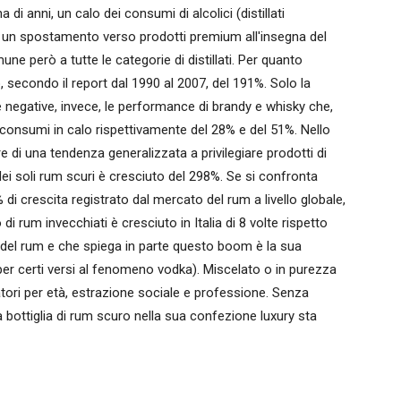
di anni, un calo dei consumi di alcolici (distillati
i un spostamento verso prodotti premium all'insegna del
 però a tutte le categorie di distillati. Per quanto
, secondo il report dal 1990 al 2007, del 191%. Solo la
 negative, invece, le performance di brandy e whisky che,
consumi in calo rispettivamente del 28% e del 51%. Nello
 di una tendenza generalizzata a privilegiare prodotti di
 dei soli rum scuri è cresciuto del 298%. Se si confronta
 di crescita registrato dal mercato del rum a livello globale,
 rum invecchiati è cresciuto in Italia di 8 volte rispetto
a del rum e che spiega in parte questo boom è la sua
 per certi versi al fenomeno vodka). Miscelato o in purezza
tori per età, estrazione sociale e professione. Senza
a bottiglia di rum scuro nella sua confezione luxury sta