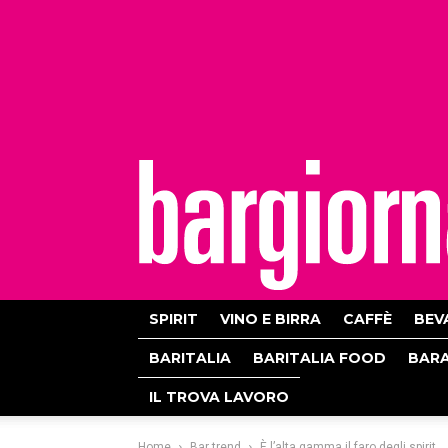
bargiornale
SPIRIT
VINO E BIRRA
CAFFÈ
BEV
BARITALIA
BARITALIA FOOD
BAR
IL TROVA LAVORO
Home
Bar trend
È l’alta gamma il faro degli spirit