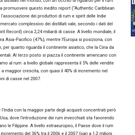
distillati nel mondo, con un occhio di riguardo per il rum.
a promuovere questo inedito report (“Authentic Caribbean
'associazione dei produttori di rum e spirit delle Indie
 mercato complessivo dei distillati vale, secondo i dati del
rit Record) circa 2,24 miliardi di casse. A livello mondiale, il
rea Asia-Pacifico (47%), mentre l'Europa si posiziona, con
 per quanto riguarda il continente asiatico, che la Cina da
entali. Al terzo posto si piazza il continente americano con
niamo al rum: a livello globale rappresenta il 5% delle vendite
ie a maggior crescita, con quasi il 40% di incremento nel
oni di casse nel 2007.
è l'India con la maggior parte degli acquisti concentrati però
 Usa, dove l'introduzione dei rum invecchiati sta favorendo
ano le Filippine. A livello extraeuropeo, il Paese dove il rum
 incremento del 36% tra il 2006 e il 2007 (pari a 1,2 milioni