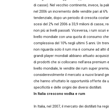
di casse). Nel vecchio continente, invece, la p
nel 2006 un incremento delle vendite pari al 6% (p
tendenziale, dopo un periodo di crescita costan
scesi del 2% nel 2006 a 33,9 milioni di casse, 
non più ai livelli passati. Viceversa, i rum scur
livello mondiale con una quota di consumo che s
complessiva del 10% negli ultimi 5 anni. Un tre
non riguarda solo il rum ma è comune ad altri dis
grandi player mondiali abbiano attuato acquisiz
di prodotti che si collocano nell'area premium e
livello mondiale, le vendite dei rum super premi
considerevolmente il mercato a nuovi brand gene
che hanno sfruttato le opportunità offerte da
specificità e delle origini dei diversi distillati.
ln Italia crescono vodka e rum
In Italia, nel 2007, il mercato dei distillati ha reg