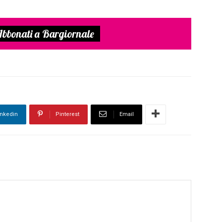
bbonati a Bargiornale
inkedin
Pinterest
Email