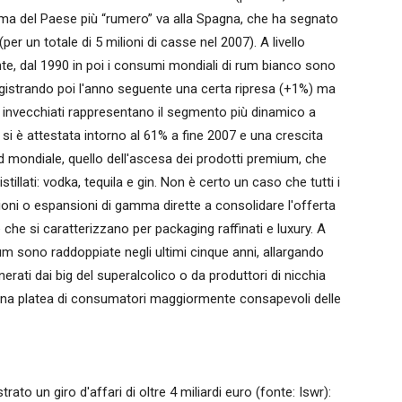
alma del Paese più “rumero” va alla Spagna, che ha segnato
er un totale di 5 milioni di casse nel 2007). A livello
te, dal 1990 in poi i consumi mondiali di rum bianco sono
registrando poi l'anno seguente una certa ripresa (+1%) ma
i e invecchiati rappresentano il segmento più dinamico a
i è attestata intorno al 61% a fine 2007 e una crescita
nd mondiale, quello dell'ascesa dei prodotti premium, che
tillati: vodka, tequila e gin. Non è certo un caso che tutti i
ioni o espansioni di gamma dirette a consolidare l'offerta
 che si caratterizzano per packaging raffinati e luxury. A
um sono raddoppiate negli ultimi cinque anni, allargando
rati dai big del superalcolico o da produttori di nicchia
 una platea di consumatori maggiormente consapevoli delle
istrato un giro d'affari di oltre 4 miliardi euro (fonte: Iswr):