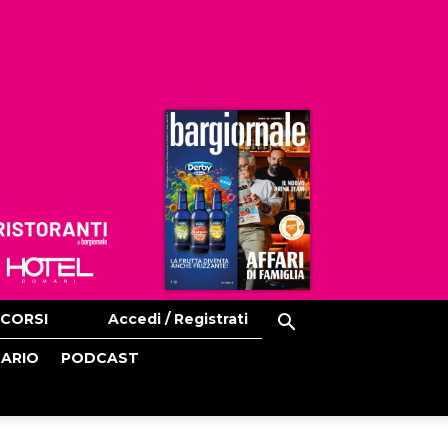
Ristoranti
Hoteldomani
CORSI
Accedi / Registrati
CARIO
PODCAST