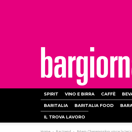
bargiornale
SPIRIT
VINO E BIRRA
CAFFÈ
BEV
BARITALIA
BARITALIA FOOD
BAR
IL TROVA LAVORO
Home
Bar trend
Artem Cherepynskyy vince la terza