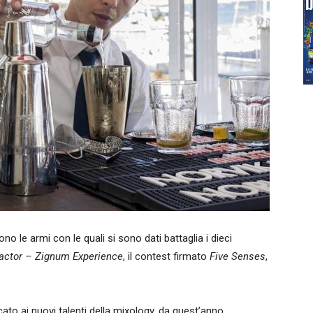
no le armi con le quali si sono dati battaglia i dieci
actor – Zignum Experience
, il contest firmato
Five Senses
,
cato ai nuovi talenti della mixology, da quest’anno