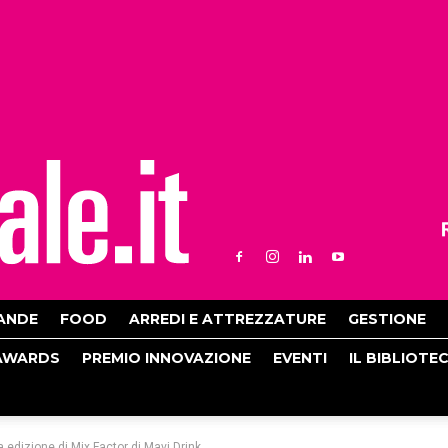
ANDE
FOOD
ARREDI E ATTREZZATURE
GESTIONE
AWARDS
PREMIO INNOVAZIONE
EVENTI
IL BIBLIOTE
 edizione di Mix Factor di Mavi Drink