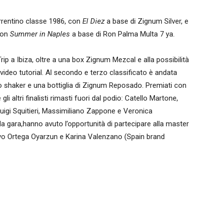
sorrentino classe 1986, con
El Diez
a base di Zignum Silver, e
con
Summer in Naples
a base di Ron Palma Multa 7 ya.
ip a Ibiza, oltre a una box Zignum Mezcal e alla possibilità
 video tutorial. Al secondo e terzo classificato è andata
shaker e una bottiglia di Zignum Reposado. Premiati con
li altri finalisti rimasti fuori dal podio: Catello Martone,
Luigi Squitieri, Massimiliano Zappone e Veronica
ella gara,hanno avuto l’opportunità di partecipare alla master
vo Ortega Oyarzun e Karina Valenzano (Spain brand