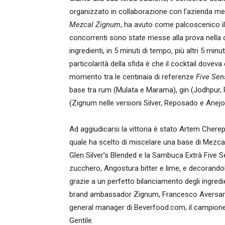
organizzato in collaborazione con l’azienda m
Mezcal Zignum
, ha avuto come palcoscenico il 
concorrenti sono state messe alla prova nella 
ingredienti, in 5 minuti di tempo, più altri 5 mi
particolarità della sfida è che il cocktail dovev
momento tra le centinaia di referenze
Five Se
base tra rum (Mulata e Marama), gin (Jodhpur, 
(Zignum nelle versioni Silver, Reposado e Anejo
Ad aggiudicarsi la vittoria è stato Artem Cher
quale ha scelto di miscelare una base di Mezcal S
Glen Silver’s Blended e la Sambuca Extrà Five 
zucchero, Angostura bitter e lime, e decorandol
grazie a un perfetto bilanciamento degli ingred
brand ambassador Zignum, Francesco Aversano
general manager di Beverfood.com, il campio
Gentile.