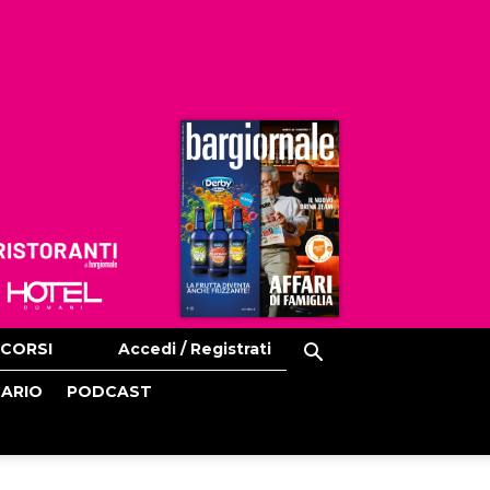
Ristoranti
Hoteldomani
CORSI
Accedi / Registrati
CARIO
PODCAST