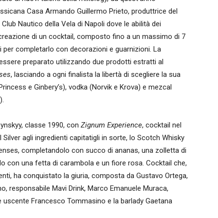
essicana Casa Armando Guillermo Prieto, produttrice del
Club Nautico della Vela di Napoli dove le abilità dei
creazione di un cocktail, composto fino a un massimo di 7
nuti per completarlo con decorazioni e guarnizioni. La
a essere preparato utilizzando due prodotti estratti al
nses
, lasciando a ogni finalista la libertà di scegliere la sua
Princess e Ginbery’s), vodka (Norvik e Krova) e mezcal
).
epynskyy, classe 1990, con
Zignum Experience
, cocktail nel
ilver agli ingredienti capitatigli in sorte, lo Scotch Whisky
Senses, completandolo con succo di ananas, una zolletta di
o con una fetta di carambola e un fiore rosa. Cocktail che,
ienti, ha conquistato la giuria, composta da Gustavo Ortega,
, responsabile Mavi Drink, Marco Emanuele Muraca,
ne uscente Francesco Tommasino e la barlady Gaetana