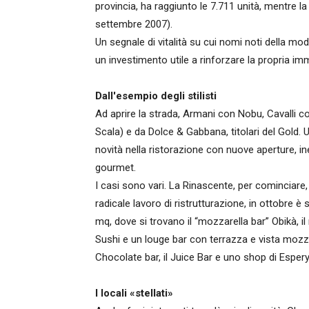
provincia, ha raggiunto le 7.711 unità, mentre la
settembre 2007).
Un segnale di vitalità su cui nomi noti dell
un investimento utile a rinforzare la propria im
Dall'esempio degli stilisti
Ad aprire la strada, Armani con Nobu, Cavalli co
Scala) e da Dolce & Gabbana, titolari del Gold. 
novità nella ristorazione con nuove aperture, i
gourmet.
I casi sono vari. La Rinascente, per cominciare
radicale lavoro di ristrutturazione, in ottobre è 
mq, dove si trovano il “mozzarella bar” Obikà, il
Sushi e un louge bar con terrazza e vista mozza
Chocolate bar, il Juice Bar e uno shop di Espery
I locali «stellati»