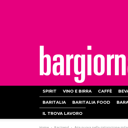
bargiornale
SPIRIT
VINO E BIRRA
CAFFÈ
BEV
BARITALIA
BARITALIA FOOD
BAR
IL TROVA LAVORO
Home
Bar trend
Aria nuova nella ristorazione mil