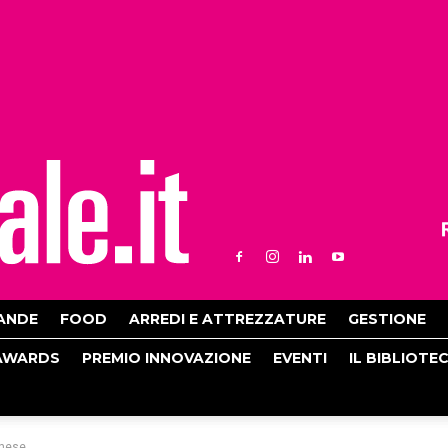
ANDE
FOOD
ARREDI E ATTREZZATURE
GESTIONE
AWARDS
PREMIO INNOVAZIONE
EVENTI
IL BIBLIOTE
anese