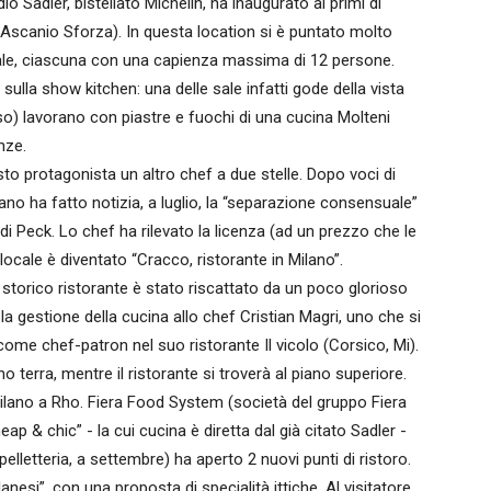
dio Sadler, bistellato Michelin, ha inaugurato ai primi di
a Ascanio Sforza). In questa location si è puntato molto
e sale, ciascuna con una capienza massima di 12 persone.
 sulla show kitchen: una delle sale infatti gode della vista
sso) lavorano con piastre e fuochi di una cucina Molteni
nze.
to protagonista un altro chef a due stelle. Dopo voci di
no ha fatto notizia, a luglio, la “separazione consensuale”
i di Peck. Lo chef ha rilevato la licenza (ad un prezzo che le
 locale è diventato “Cracco, ristorante in Milano”.
Lo storico ristorante è stato riscattato da un poco glorioso
la gestione della cucina allo chef Cristian Magri, uno che si
ome chef-patron nel suo ristorante Il vicolo (Corsico, Mi).
no terra, mentre il ristorante si troverà al piano superiore.
amilano a Rho. Fiera Food System (società del gruppo Fiera
ap & chic” - la cui cucina è diretta dal già citato Sadler -
 pelletteria, a settembre) ha aperto 2 nuovi punti di ristoro.
anesi”, con una proposta di specialità ittiche. Al visitatore