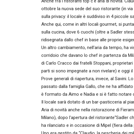
Anche fra i ristoranti top c'è aria di novità. Clau
ottobre la nuova sede del suo ristorante (in vi
sulla privacy: il locale è suddiviso in 4 piccol
Anche qui, come in altri locali gourmet, si punta
sulla cucina, dove 6 cuochi (oltre a Sadler ste
ridisegnata dallo chef in base alle proprie esige
Un altro cambiamento, nell'aria da tempo, ha vis
corridoio che davano lo chef in partenza da Mila
di Carlo Cracco dai fratelli Stoppani, proprietar
parti si sono impegnate a non rivelare) e oggi il
Prove generali di riapertura, invece, al Savini. 
passato dalla famiglia Gallo, che ne ha affidato 
è formato da Aimo e Nadia e si è fatto notare c
Il locale sarà dotato di un bar-pasticceria al pia
Aria di novità anche nella ristorazione di Fier
Milano), dopo l'apertura del ristorante“Sadler che
ha rilanciato e in occasione di Mipel (fiera della
Uno era gestito da “Claudio, la pescheria dei mil