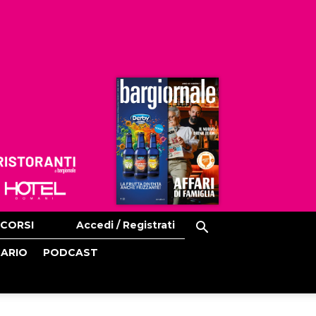
Ristoranti
Hoteldomani
CORSI
Accedi / Registrati
CARIO
PODCAST