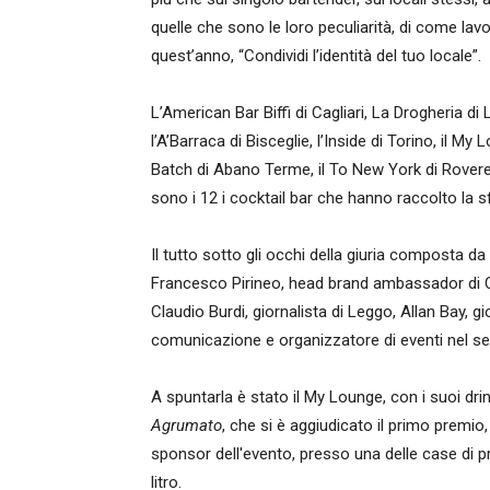
quelle che sono le loro peculiarità, di come lavo
quest’anno, “Condividi l’identità del tuo locale”.
L’American Bar Biffi di Cagliari, La Drogheria di L
l’A’Barraca di Bisceglie, l’Inside di Torino, il M
Batch di Abano Terme, il To New York di Roveret
sono i 12 i cocktail bar che hanno raccolto la sf
Il tutto sotto gli occhi della giuria composta d
Francesco Pirineo, head brand ambassador di Co
Claudio Burdi, giornalista di Leggo, Allan Bay, g
comunicazione e organizzatore di eventi nel s
A spuntarla è stato il My Lounge, con i suoi dri
Agrumato
, che si è aggiudicato il primo premi
sponsor dell'evento, presso una delle case di p
litro.