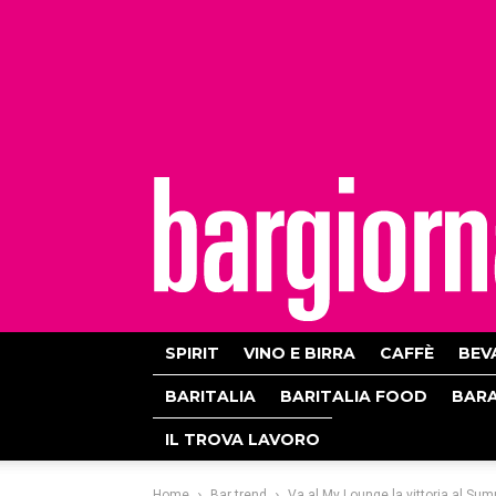
bargiornale
SPIRIT
VINO E BIRRA
CAFFÈ
BEV
BARITALIA
BARITALIA FOOD
BAR
IL TROVA LAVORO
Home
Bar trend
Va al My Lounge la vittoria al Su