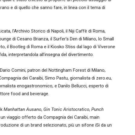
rano e di quello che sanno fare, in linea con il tema di
icata, l’Archivio Storico di Napoli, il Niji Caffè di Roma,
y Lounge di Cesano Brianza, il Surfer’s Den di Milano, lo Small
o, il Bootleg di Roma e il Kiosko Stiss dal lago di Viverone
ida, interpretandola all’insegna del divertimento.
a Dario Comini, patron del Nottingham Forest di Milano,
mpagnia dei Caraibi, Simo Pastu, giornalista di zero.eu,
iornalista enogastronomico, e Danilo Bellucci, esperto di
ettore food and beverage.
nk
Manhattan Ausano
,
Gin Tonic Aristocratico
,
Punch
o, un viaggio offerto da Compagnia dei Caraibi, main
roduzione di un brand selezionato, più un sifone iSi da un