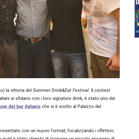
) la vittoria del
Summer Drink&Eat Festival
. Il contest
iani si sfidano con i loro signature drink, è stato uno dei
how del bar italiano
che si è svolto al Palazzo del
resentato con un nuovo format, focalizzando i riflettori,
 ai quali è stato chiesto di proporre un piccolo assaggio di