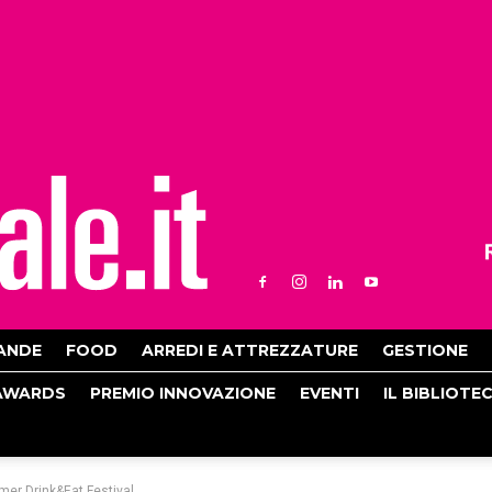
ANDE
FOOD
ARREDI E ATTREZZATURE
GESTIONE
AWARDS
PREMIO INNOVAZIONE
EVENTI
IL BIBLIOTE
mmer Drink&Eat Festival