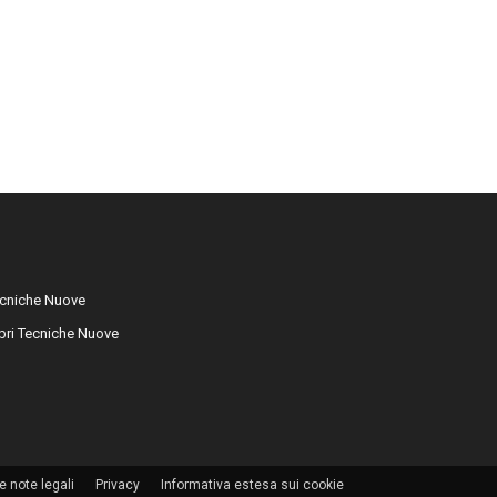
cniche Nuove
libri Tecniche Nuove
e note legali
Privacy
Informativa estesa sui cookie