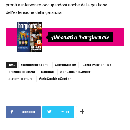
pronti a intervenire occupandosi anche della gestione
dell'estensione della garanzia.
Abbonati a Bargiornale
TAG
#semprepresenti
CombiMaster
CombiMaster Plus
proroga garanzia
Rational
SelfCookingCenter
sistemi cottura
VarioCookingCenter
Facebook
Twitter