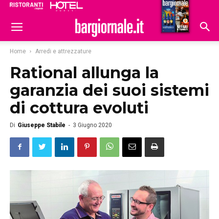
Ristoranti
Hoteldomani
Home
Arredi e attrezzature
Rational allunga la
garanzia dei suoi sistemi
di cottura evoluti
Di
Giuseppe Stabile
-
3 Giugno 2020