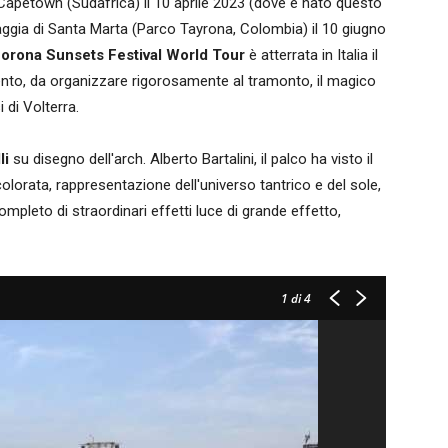
/Capetown (Sudafrica) il 10 aprile 2023 (dove è nato questo
iaggia di Santa Marta (Parco Tayrona, Colombia) il 10 giugno
orona Sunsets Festival World Tour
è atterrata in Italia il
vento, da organizzare rigorosamente al tramonto, il magico
i di Volterra.
li
su disegno dell'arch. Alberto Bartalini, il palco ha visto il
olorata, rappresentazione dell'universo tantrico e del sole,
mpleto di straordinari effetti luce di grande effetto,
1
di 4