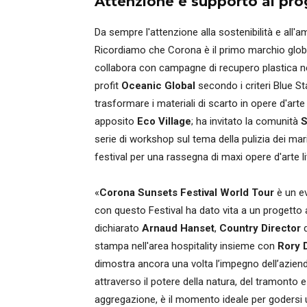
Attenzione e supporto ai prog
Da sempre l'attenzione alla sostenibilità e all'
Ricordiamo che Corona è il primo marchio glob
collabora con campagne di recupero plastica ne
profit
Oceanic Global
secondo i criteri Blue S
trasformare i materiali di scarto in opere d'art
apposito
Eco Village
; ha invitato la comunità
S
serie di workshop sul tema della pulizia dei ma
festival per una rassegna di maxi opere d'arte l
«
Corona Sunsets Festival World Tour
è un ev
con questo Festival ha dato vita a un progetto
dichiarato
Arnaud Hanset
,
Country Director
stampa nell'area hospitality insieme con
Rory 
dimostra ancora una volta l’impegno dell’azie
attraverso il potere della natura, del tramonto e
aggregazione, è il momento ideale per godersi