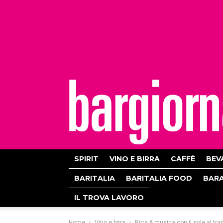
bargiornale
SPIRIT
VINO E BIRRA
CAFFÈ
BEV
BARITALIA
BARITALIA FOOD
BAR
IL TROVA LAVORO
Home
Vino e birra
Birra & musica con il sole al tr