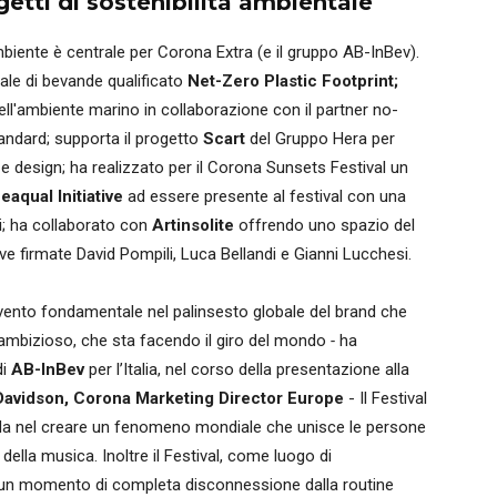
etti di sostenibilità ambientale
ambiente è centrale per Corona Extra (e il gruppo AB-InBev).
ale di bevande qualificato
Net-Zero Plastic Footprint;
ll'ambiente marino in collaborazione con il partner no-
tandard; supporta il progetto
Scart
del Gruppo Hera per
e e design; ha realizzato per il Corona Sunsets Festival un
eaqual Initiative
ad essere presente al festival con una
ri; ha collaborato con
Artinsolite
offrendo uno spazio del
ive firmate David Pompili, Luca Bellandi e Gianni Lucchesi.
ento fondamentale nel palinsesto globale del brand che
 ambizioso, che sta facendo il giro del mondo
-
ha
di
AB-InBev
per l’Italia, nel corso della presentazione alla
Davidson, Corona Marketing Director Europe
- Il Festival
nda nel creare un fenomeno mondiale che unisce le persone
 della musica. Inoltre il Festival, come luogo di
 un momento di completa disconnessione dalla routine