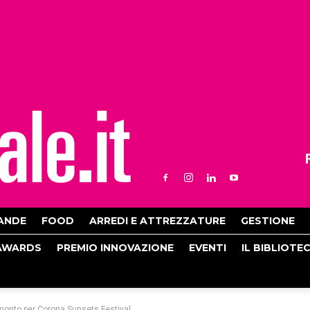
ANDE
FOOD
ARREDI E ATTREZZATURE
GESTIONE
AWARDS
PREMIO INNOVAZIONE
EVENTI
IL BIBLIOTE
amonto per Corona Sunsets Festival...