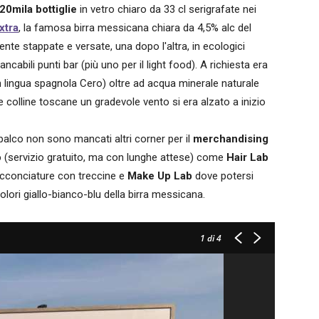
 20mila bottiglie
in vetro chiaro da 33 cl serigrafate nei
xtra
, la famosa birra messicana chiara da 4,5% alc del
nte stappate e versate, una dopo l'altra, in ecologici
tancabili punti bar (più uno per il light food). A richiesta era
in lingua spagnola Cero) oltre ad acqua minerale naturale
e colline toscane un gradevole vento si era alzato a inizio
palco non sono mancati altri corner per il
merchandising
o
(servizio gratuito, ma con lunghe attese) come
Hair Lab
 acconciature con treccine e
Make Up Lab
dove potersi
olori giallo-bianco-blu della birra messicana.
1
di 4