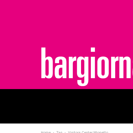
bargiornale
Home
Tag
Visitors Center Mionetto