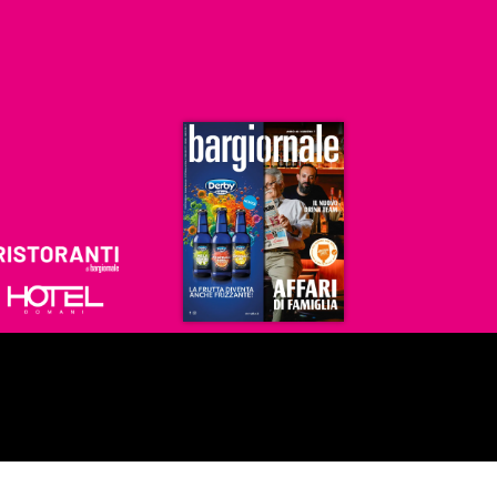
Ristoranti
Hoteldomani