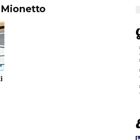
r Mionetto
G
i