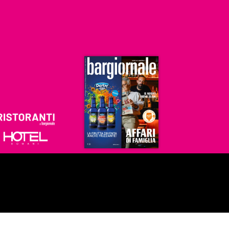
Ristoranti
Hoteldomani