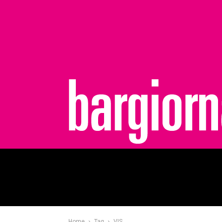
bargiornale
Home
Tag
VIS