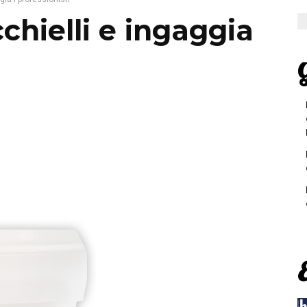
cchielli e ingaggia
G