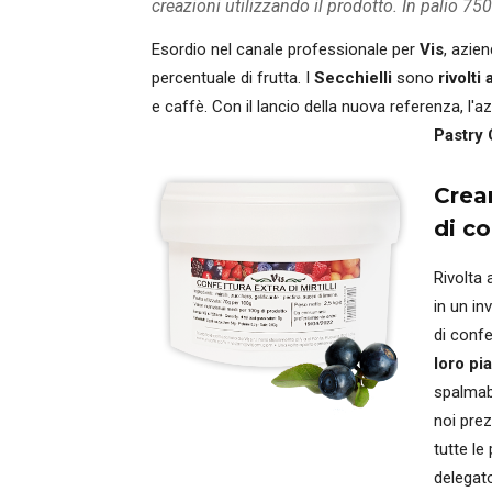
creazioni utilizzando il prodotto. In palio 750 
Esordio nel canale professionale per
Vis
, azien
percentuale di frutta. I
Secchielli
sono
rivolti
e caffè. Con il lancio della nuova referenza, l'
Pastry 
Crear
di c
Rivolta 
in un in
di confe
loro pi
spalmabi
noi prez
tutte le
delegat