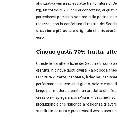
all’iniziativa verranno estratte tre forniture di S
kg), un totale di 750 chili di confettura, ai gusti 
partecipanti potranno postare sulla pagina Insta
realizzati con la confettura al mirtillo del Secch
creazione più bella e originale
che
riceverà
euro.
Cinque gusti, 70% frutta, alt
Queste le caratteristiche dei Secchielli: sono p
di frutta in cinque gusti diversi - albicocca, fra
farcitura di torte, crostate, brioche, croissa
performance in termini di gusto, colore e stabi
lungo per mettere a punto un prodotto che fosse
creazioni», spiega ancoraVisini, «i Secchielli so
produzione e che risponde all’esigenza di avere
stabilità in cottura e preservare il vero sapore 