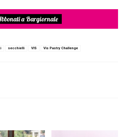
bbonati a Bargiornale
i
secchielli
VIS
Vis Pastry Challenge
inkedin
Pinterest
Email