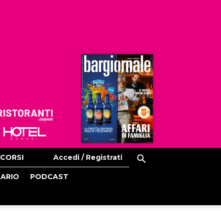
Ristoranti
Hoteldomani
CORSI
Accedi / Registrati
CARIO
PODCAST