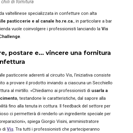
chili di fornitura
da valtellinese specializzata in confetture con alta
 alle pasticcerie e al canale ho.re.ca
., in particolare a bar
azienda vuole coinvolgere i professionisti lanciando la
Vis
Challenge
.
e, postare e... vincere una fornitura
onfettura
alle pasticcerie aderenti al circuito Vis, l'iniziativa consiste
vito a provare il prodotto inviando a ciascuna un Secchiello
ttura al mirtillo. «Chiediamo ai professionisti di
usarla a
acimento
, testandone le caratteristiche, dal sapore alla
lità fino alla tenuta in cottura. Il feedback del settore per
ioso ci permetterà di renderlo un ingrediente speciale per
 preparazioni», spiega Giorgio Visini, amministratore
o di
Vis
. Tra tutti i professionisti che parteciperanno