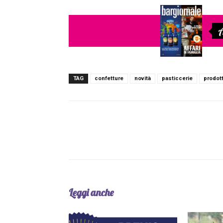
A
TAG
confetture
novità
pasticcerie
prodott
Facebook
Twitter
L
Leggi anche