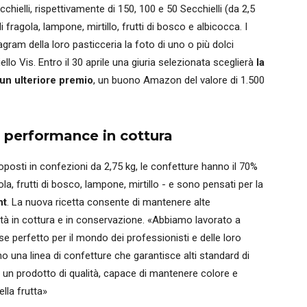
ecchielli, rispettivamente di 150, 100 e 50 Secchielli (da 2,5
di fragola, lampone, mirtillo, frutti di bosco e albicocca. I
gram della loro pasticceria la foto di uno o più dolci
iello Vis. Entro il 30 aprile una giuria selezionata sceglierà
la
 un ulteriore premio
, un buono Amazon del valore di 1.500
e performance in cottura
roposti in confezioni da 2,75 kg, le confetture hanno il 70%
gola, frutti di bosco, lampone, mirtillo - e sono pensati per la
nt
. La nuova ricetta consente di mantenere alte
lità in cottura e in conservazione. «Abbiamo lavorato a
 perfetto per il mondo dei professionisti e delle loro
no una linea di confetture che garantisce alti standard di
 un prodotto di qualità, capace di mantenere colore e
della frutta»