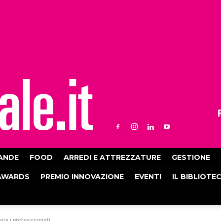
ANDE
FOOD
ARREDI E ATTREZZATURE
GESTIONE
AWARDS
PREMIO INNOVAZIONE
EVENTI
IL BIBLIOTE
gia i professionisti