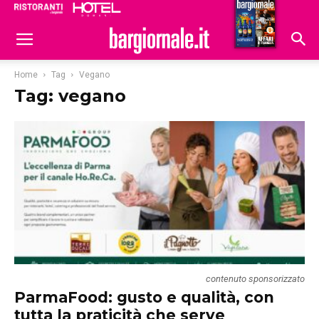
Ristoranti
Hoteldomani
Home
Tag
Vegano
Tag: vegano
contenuto sponsorizzato
ParmaFood: gusto e qualità, con
tutta la praticità che serve