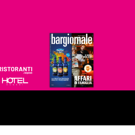
Ristoranti
Hoteldomani