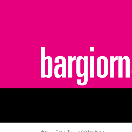
bargiornale
Home
Tag
Tomato Ketchup Heinz