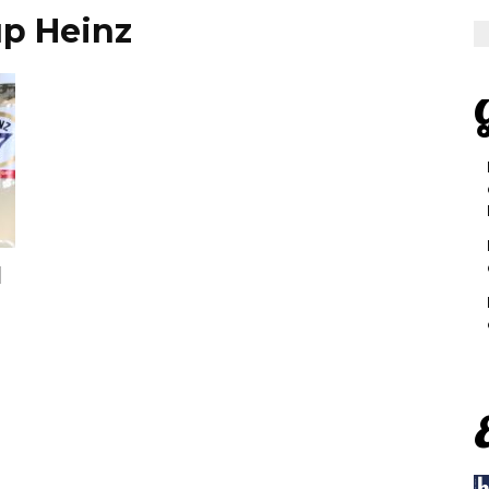
up Heinz
G
l