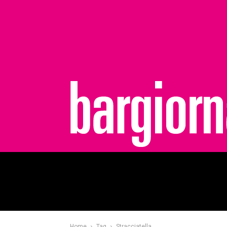
bargiornale
Home
Tag
Stracciatella