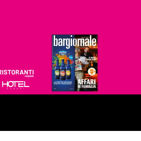
Ristoranti
Hoteldomani