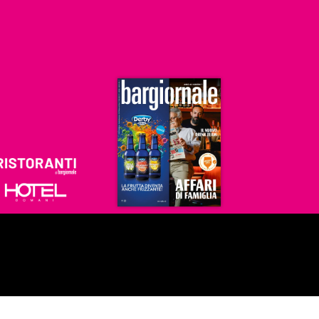
Ristoranti
Hoteldomani