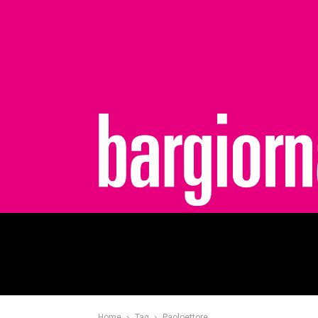
bargiornale
Home
Tag
Paoloettore