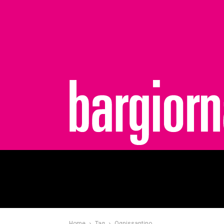
bargiornale
Home
Tag
Ognissantino