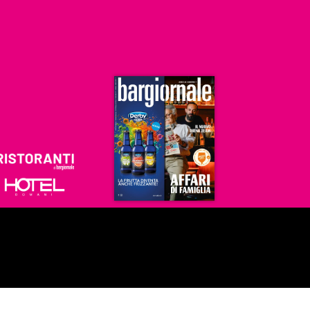
Ristoranti
Hoteldomani