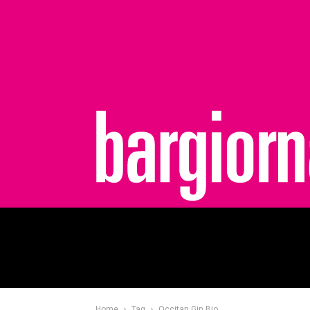
bargiornale
Home
Tag
Occitan Gin Bio