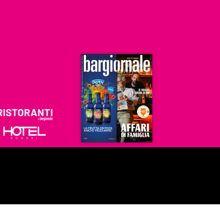
Ristoranti
Hoteldomani