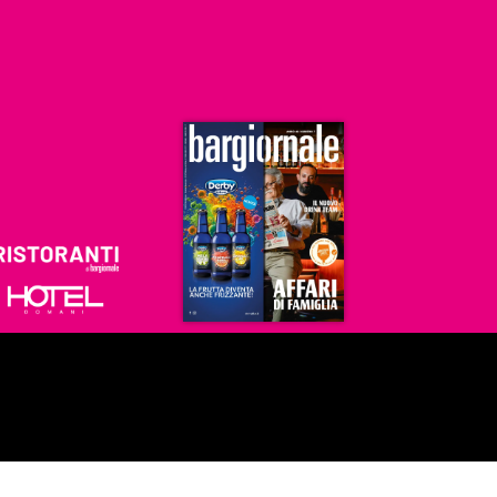
Ristoranti
Hoteldomani