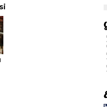
si
G
l