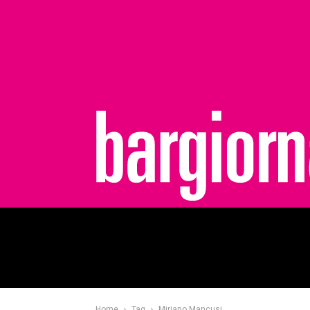
bargiornale
Home
Tag
Miriano Mancusi