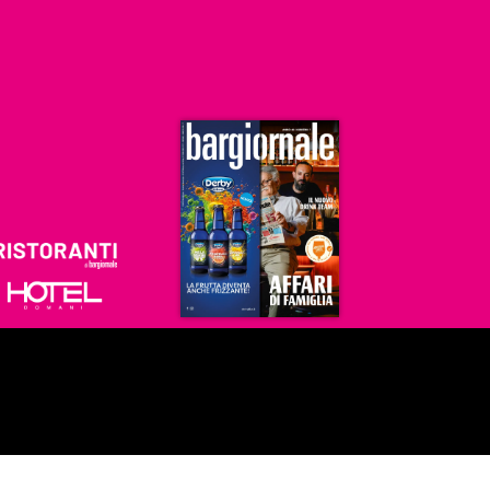
Ristoranti
Hoteldomani