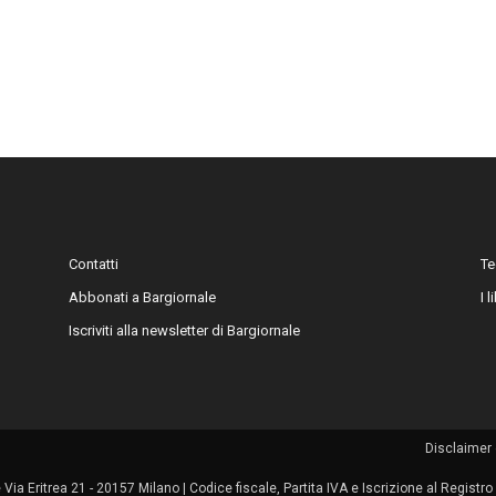
Contatti
Te
Abbonati a Bargiornale
I 
Iscriviti alla newsletter di Bargiornale
Disclaimer 
le Via Eritrea 21 - 20157 Milano | Codice fiscale, Partita IVA e Iscrizione al Regis