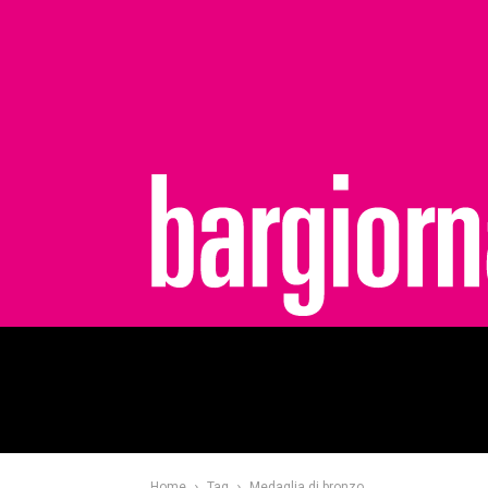
bargiornale
Home
Tag
Medaglia di bronzo