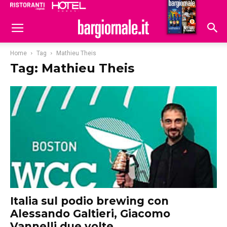
Ristoranti
Hoteldomani
Home
Tag
Mathieu Theis
Tag: Mathieu Theis
Italia sul podio brewing con
Alessando Galtieri, Giacomo
Vannelli due volte...