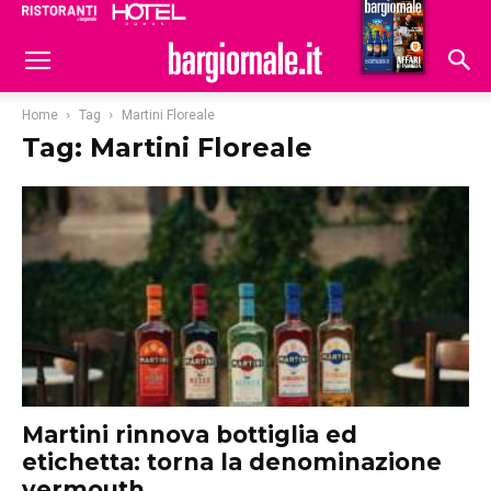
Ristoranti
Hoteldomani
Home
Tag
Martini Floreale
Tag: Martini Floreale
Martini rinnova bottiglia ed
etichetta: torna la denominazione
vermouth