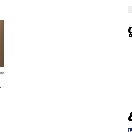
G
ato
r