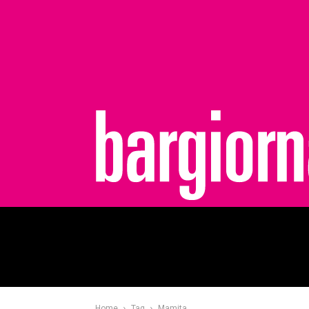
bargiornale
Home
Tag
Mamita