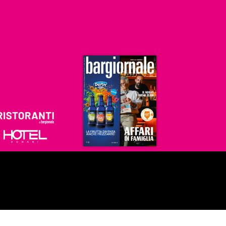
Ristoranti
Hoteldomani