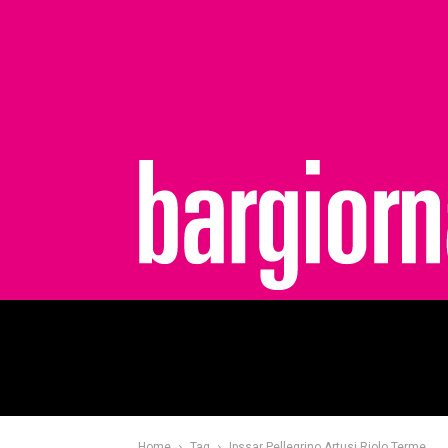
bargiornale
Home
Tag
Ipssar Pellegrino Artusi Riolo Terme