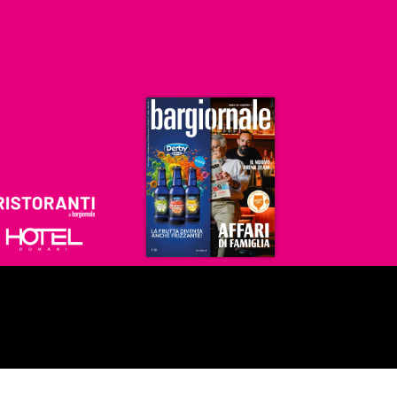
Ristoranti
Hoteldomani