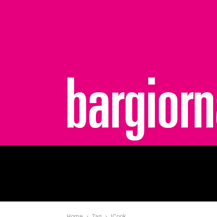
bargiornale
Home
Tag
ICook