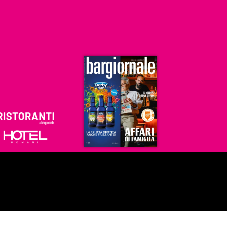
Ristoranti
Hoteldomani