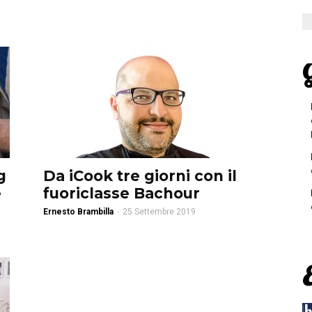
G
g
Da iCook tre giorni con il
e
fuoriclasse Bachour
Ernesto Brambilla
-
25 Settembre 2019