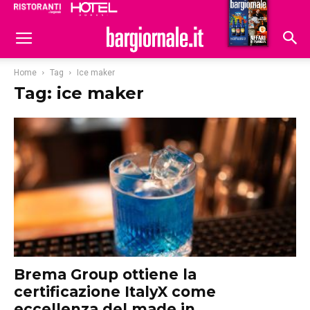
Ristoranti
Hoteldomani
Home
Tag
Ice maker
Tag: ice maker
Brema Group ottiene la
certificazione ItalyX come
eccellenza del made in...