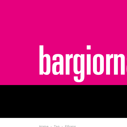
bargiornale
Home
Tag
Ethans