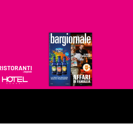
Ristoranti
Hoteldomani