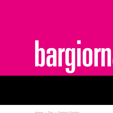
bargiornale
Home
Tag
Domino Display