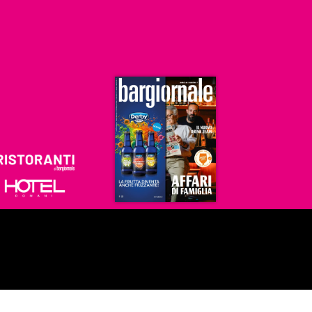
Ristoranti
Hoteldomani