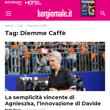
Ristoranti
Hoteldomani
Home
Tag
Diemme Caffè
Tag: Diemme Caffè
La semplicità vincente di
Agnieszka, l’innovazione di Davide