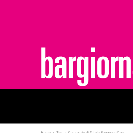
bargiornale
Home
Tag
Consorzio di Tutela Prosecco Doc