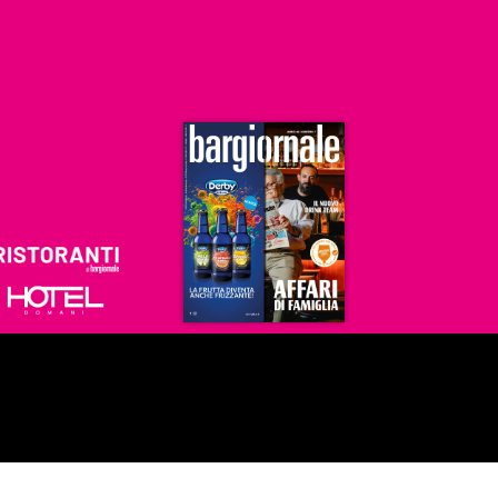
Ristoranti
Hoteldomani