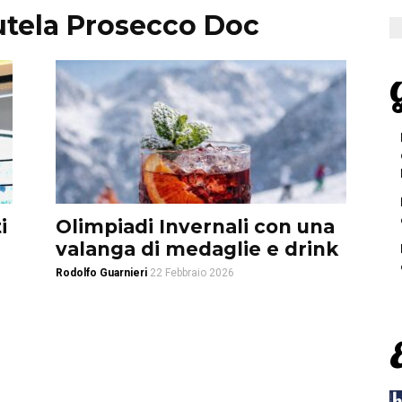
utela Prosecco Doc
G
i
Olimpiadi Invernali con una
valanga di medaglie e drink
Rodolfo Guarnieri
22 Febbraio 2026