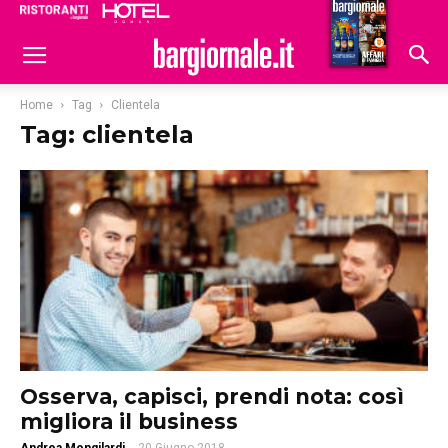
Ristoranti
Hoteldomani
Home
Tag
Clientela
Tag: clientela
Osserva, capisci, prendi nota: così
migliora il business