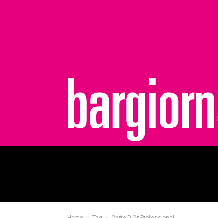
bargiornale
Home
Tag
Carte D’Or Professional