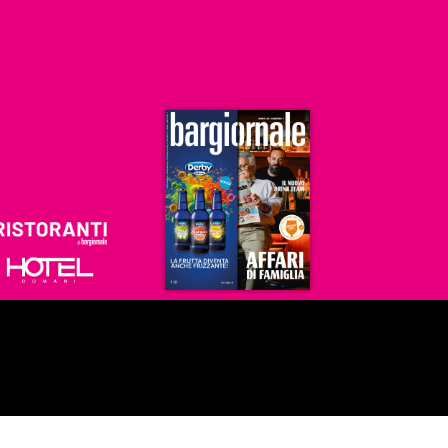
Ristoranti
Hoteldomani