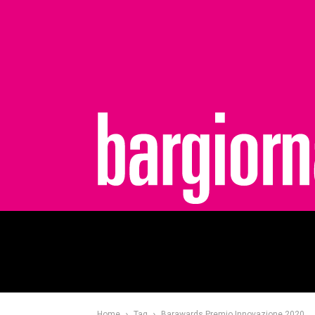
bargiornale
Home
Tag
Barawards Premio Innovazione 2020