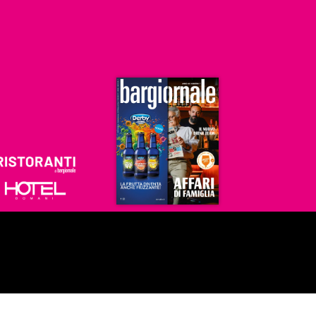
Ristoranti
Hoteldomani