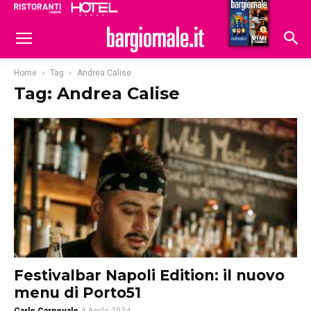
Ristoranti
Hoteldomani
Home
Tag
Andrea Calise
Tag: Andrea Calise
Festivalbar Napoli Edition: il nuovo
menu di Porto51