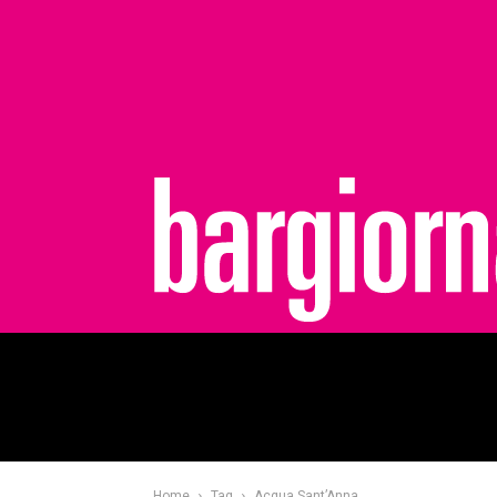
bargiornale
Home
Tag
Acqua Sant’Anna