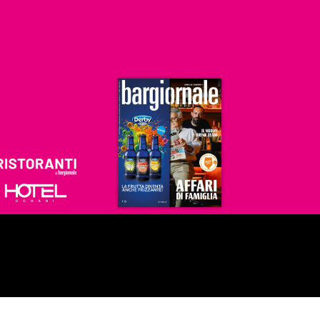
Ristoranti
Hoteldomani