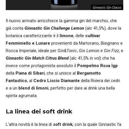
Ginnastic Gin Classic
Il nuovo arrivato arricchisce la gamma gin del marchio, che
già conta
Ginnastic Gin Challenge Lemon
(alc 41,5%), dove la
botanica caratterizzante è il
limone
, delle
cultivar
Femminiello e Lunare
provenienti da Martorano, Bisignano e
Rocca Imperiale, ideale per
Gin&Tonic
,
Gin Lemon
e
Gin Fizz
, e
Ginnastic Gin Match Citrus Blend
(alc 41,5% in vol) che ha
invece come protagonista assoluto il
Pompelmo Rosa Igp
della
Piana di Sibari
, che si unisce al
Bergamotto
Fantastico
, al
Cedro Liscio Diamante
della Riviera dei cedri
e a un
blend di limoni
, perfetto per dare ai drink una bella
spinta agrumata.
La linea dei soft drink
L’altra novità è la linea di
soft drink
, con la quale Ginnastic fa