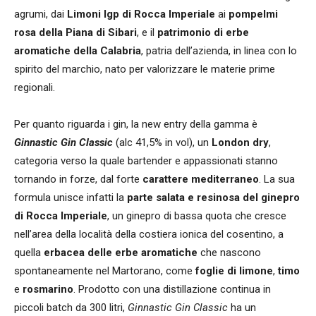
agrumi, dai
Limoni Igp di Rocca Imperiale
ai
pompelmi
rosa della Piana di Sibari
, e il
patrimonio di erbe
aromatiche della Calabria
, patria dell’azienda, in linea con lo
spirito del marchio, nato per valorizzare le materie prime
regionali.
Per quanto riguarda i gin, la new entry della gamma è
Ginnastic Gin Classic
(alc 41,5% in vol), un
London dry
,
categoria verso la quale bartender e appassionati stanno
tornando in forze, dal forte
carattere mediterraneo
. La sua
formula unisce infatti la
parte salata e resinosa del ginepro
di Rocca Imperiale
, un ginepro di bassa quota che cresce
nell’area della località della costiera ionica del cosentino, a
quella
erbacea delle erbe aromatiche
che nascono
spontaneamente nel Martorano, come
foglie di limone
,
timo
e
rosmarino
. Prodotto con una distillazione continua in
piccoli batch da 300 litri,
Ginnastic Gin Classic
ha un