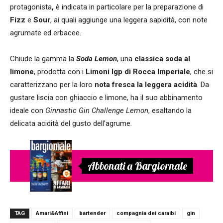
protagonista
,
è indicata in particolare per la preparazione di
Fizz
e
Sour
, ai quali aggiunge una leggera sapidità, con note
agrumate ed erbacee.
Chiude la gamma la
Soda Lemon
, una
classica soda al
limone
, prodotta con i
Limoni Igp di Rocca Imperiale
, che si
caratterizzano per la loro
nota fresca la leggera acidità
. Da
gustare liscia con ghiaccio e limone, ha il suo abbinamento
ideale con
Ginnastic Gin Challenge Lemon
, esaltando la
delicata acidità del gusto dell’agrume.
Abbonati a Bargiornale
TAG
Amari&Affini
bartender
compagnia dei caraibi
gin