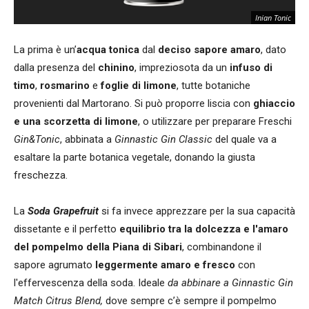
Inian Tonic
La prima è un’
acqua tonica
dal
deciso sapore amaro
, dato
dalla presenza del
chinino
, impreziosota da un
infuso di
timo
,
rosmarino
e
foglie di limone
, tutte botaniche
provenienti dal Martorano. Si può proporre liscia con
ghiaccio
e una scorzetta di limone
, o utilizzare per preparare Freschi
Gin&Tonic
, abbinata a
Ginnastic Gin Classic
del quale va a
esaltare la parte botanica vegetale, donando la giusta
freschezza.
La
Soda Grapefruit
si fa invece apprezzare per la sua capacità
dissetante e il perfetto
equilibrio tra la dolcezza e l'amaro
del pompelmo della Piana di Sibari
, combinandone il
sapore agrumato
leggermente amaro e fresco
con
l'effervescenza della soda. Ideale
da abbinare a Ginnastic Gin
Match Citrus Blend,
dove sempre c’è sempre il pompelmo