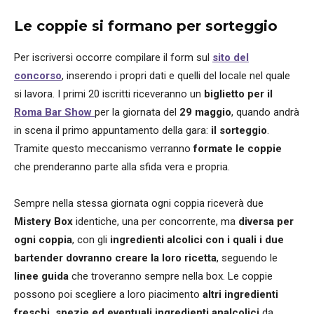
Le coppie si formano per sorteggio
Per iscriversi occorre compilare il form sul
sito del
concorso
, inserendo i propri dati e quelli del locale nel quale
si lavora. I primi 20 iscritti riceveranno un
biglietto per il
Roma Bar Show
per la giornata del
29 maggio
, quando andrà
in scena il primo appuntamento della gara:
il sorteggio
.
Tramite questo meccanismo verranno
formate le coppie
che prenderanno parte alla sfida vera e propria.
Sempre nella stessa giornata ogni coppia riceverà due
Mistery Box
identiche, una per concorrente, ma
diversa per
ogni coppia
, con gli
ingredienti alcolici con i quali i due
bartender dovranno creare la loro ricetta
, seguendo le
linee guida
che troveranno sempre nella box. Le coppie
possono poi scegliere a loro piacimento
altri ingredienti
freschi, spezie ed eventuali ingredienti analcolici
da