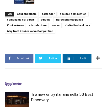
TAG
appbargiornale
bartender
cocktail competition
compagnia dei caraibi
edicola
ingredienti stagionali
Koskenkorva
miscelazione
vodka
Vodka Koskenkorva
Why Not? Koskenkorva Competition
Facebook
Twitter
Linkedin
Leggi anche
Tre new entry italiane nella 50 Best
Discovery