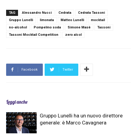
TAG
Alessandro Nucci
Cedrata
Cedrata Tassoni
Gruppo Lunelli
limonata
Matteo Lunelli
mocktail
no-alcohol
Pompelmo soda
Simone Masè
Tassoni
Tassoni Mocktail Competition
zero alcol
Facebook
Twitter
Leggi anche
Gruppo Lunelli ha un nuovo direttore
generale: è Marco Cavagnera