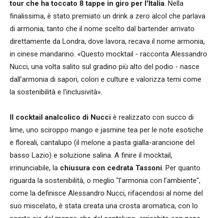
tour che ha toccato 8 tappe in giro per l'Italia
. Nella
finalissima, è stato premiato un drink a zero alcol che parlava
di armonia, tanto che il nome scelto dal bartender arrivato
direttamente da Londra, dove lavora, recava il nome armonia,
in cinese mandarino. «Questo mocktail - racconta Alessandro
Nucci, una volta salito sul gradino più alto del podio - nasce
dall’armonia di sapori, colori e culture e valorizza temi come
la sostenibilità e l'inclusività».
Il cocktail analcolico
di Nucci
è realizzato con succo di
lime, uno sciroppo mango e jasmine tea per le note esotiche
e floreali, cantalupo (il melone a pasta gialla-arancione del
basso Lazio) e soluzione salina. A finire il mocktail,
irrinunciabile, la
chiusura con cedrata Tassoni
. Per quanto
riguarda la sostenibilità, o meglio "l’armonia con l’ambiente",
come la definisce Alessandro Nucci, rifacendosi al nome del
suo miscelato, è stata creata una crosta aromatica, con lo