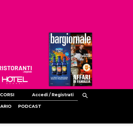
Ristoranti
Hoteldomani
CORSI
Accedi / Registrati
CARIO
PODCAST