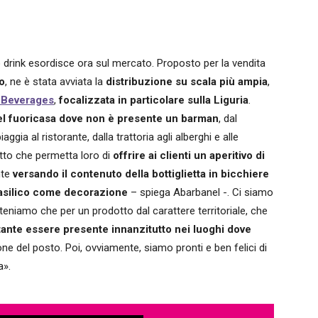
o drink esordisce ora sul mercato. Proposto per la vendita
o
, ne è stata avviata la
distribuzione su scala più ampia
,
 Beverages
,
focalizzata in particolare sulla Liguria
.
à del fuoricasa dove non è presente un barman
, dal
aggia al ristorante, dalla trattoria agli alberghi e alle
otto che permetta loro di
offrire ai clienti un aperitivo di
te
versando il contenuto della bottiglietta in bicchiere
basilico come decorazione
– spiega Abarbanel -. Ci siamo
iteniamo che per un prodotto dal carattere territoriale, che
ante essere presente innanzitutto nei luoghi dove
ne del posto. Poi, ovviamente, siamo pronti e ben felici di
a».