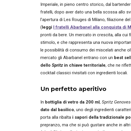
Imperiale, in pieno centro storico, dal bartende
fratelli, dopo aver dato una bella scossa allo s
l’apertura di Les Rouges di Milano, filiazione d
(
leggi
I fratelli Abarbanel alla conquista di 
pronti da bere. Un mercato in crescita, alla cui
stimolo, e che rappresenta una nuova importante
le possibilità di consumo dei miscelati anche oltr
mercato gli Abarbanel entrano con un
best sel
dello
Spritz
in chiave territoriale
, che ne rifle
cocktail classici rivisitati con ingredienti locali.
Un perfetto aperitivo
In
bottiglia di vetro da 200 ml
,
Spritz Genoves
dato dal basilico
, uno degli ingredienti caratte
porta alla ribalta
i sapori della tradizionale 
prepranzo, ma che si può gustare anche in altri