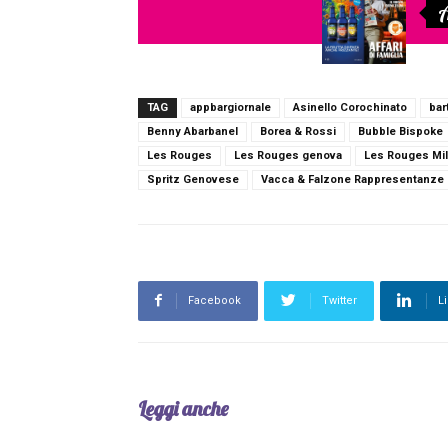
A
TAG
appbargiornale
Asinello Corochinato
bar
Benny Abarbanel
Borea & Rossi
Bubble Bispoke
Les Rouges
Les Rouges genova
Les Rouges Mi
Spritz Genovese
Vacca & Falzone Rappresentanze
Facebook
Twitter
L
Leggi anche