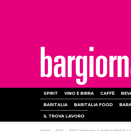
bargiornale
SPIRIT
VINO E BIRRA
CAFFÈ
BEV
BARITALIA
BARITALIA FOOD
BAR
IL TROVA LAVORO
Home
Spirit
Spritz Genovese, il ready to drink by 