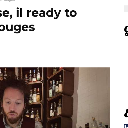
e, il ready to
Rouges
G