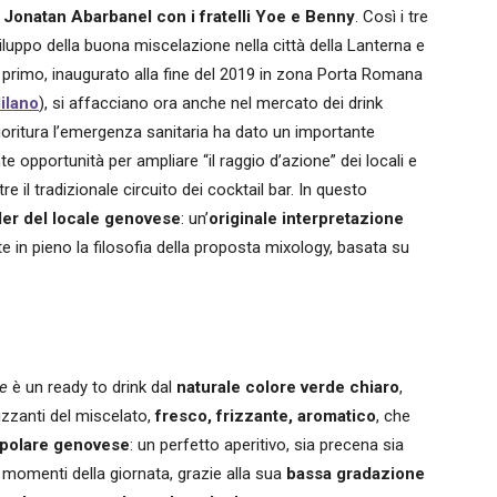
r
Jonatan Abarbanel con i fratelli Yoe e Benny
. Così i tre
viluppo della buona miscelazione nella città della Lanterna e
el primo, inaugurato alla fine del 2019 in zona Porta Romana
Milano
), si affacciano ora anche nel mercato dei drink
 fioritura l’emergenza sanitaria ha dato un importante
 opportunità per ampliare “il raggio d’azione” dei locali e
e il tradizionale circuito dei cocktail bar. In questo
ler del locale genovese
: un’
originale interpretazione
tte in pieno la filosofia della proposta mixology, basata su
e
è un ready to drink dal
naturale colore verde chiaro
,
rizzanti del miscelato,
fresco, frizzante, aromatico
, che
popolare genovese
: un perfetto aperitivo, sia precena sia
 momenti della giornata, grazie alla sua
bassa gradazione