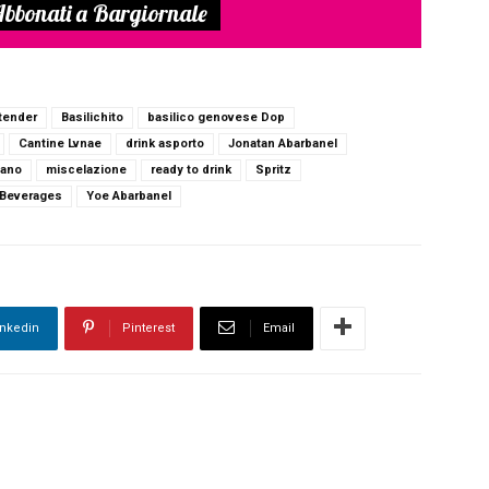
bbonati a Bargiornale
tender
Basilichito
basilico genovese Dop
Cantine Lvnae
drink asporto
Jonatan Abarbanel
lano
miscelazione
ready to drink
Spritz
 Beverages
Yoe Abarbanel
inkedin
Pinterest
Email