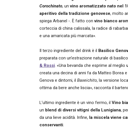
Corochinato
, un
vino aromatizzato nato nel 
aperitivo della tradizione genovese
, molto a
spiega Arbanel -. È fatto con
vino bianco aro
corteccia di china calissala, la radice di rabar
e una amaricata più marcata».
Il terzo ingrediente del drink è il
Basilico Geno
preparata con un’estrazione naturale di basilic
& Rossi
. «Una bevanda che esprime al meglio
creata una decina di anni fa da Matteo Borea e 
Genova e dintorni, il
Baxeichito
, la versione loc
ottima da bere anche liscia», racconta il barten
L’ultimo ingrediente è un vino fermo, il
Vino bi
un
blend di diversi vitigni della Lunigiana
, p
da una lieve acidità. Infine,
la miscela viene ca
conservanti
.