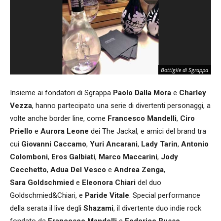
Bottiglie di Sgrappa
Insieme ai fondatori di Sgrappa
Paolo Dalla Mora
e
Charley
Vezza
, hanno partecipato una serie di divertenti personaggi, a
volte anche border line, come
Francesco Mandelli
,
Ciro
Priello
e
Aurora Leone
dei The Jackal, e amici del brand tra
cui
Giovanni Caccamo
,
Yuri Ancarani
,
Lady Tarin
,
Antonio
Colomboni
,
Eros Galbiati
,
Marco Maccarini
,
Jody
Cecchetto
,
Adua Del Vesco
e
Andrea Zenga
,
Sara Goldschmied
e
Eleonora Chiari
del duo
Goldschmied&Chiari, e
Paride Vitale
. Special performance
della serata il live degli
Shazami
, il divertente duo indie rock
fondato da
Francesco Mandelli
e
Federico Russo
.