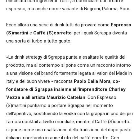
miscelata con ingredienti "forti", a cominciare con il caffè
espresso, ma anche come variante di Negroni, Paloma, Sour.
Ecco allora una serie di drink tutti da provare come
Espresso
(S)martini
e
Caffè (S)corretto
, per i quali Sgrappa diventa
una sorta di turbo a tutto gusto.
«La drink strategy di Sgrappa punta a esaltare le qualità del
prodotto, ma al contempo si pone come un racconto intorno
a una visione del brand fortemente legata ai valori del Made in
Italy e del buon vivere - racconta
Paolo Dalla Mora
,
co-
fondatore di Sgrappa insieme all'imprenditore Charley
Vezza e all'artista Maurizio Cattelan
. Con Espresso
(S)martini puntiamo a portare Sgrappa nel momento
dell’aperitivo, sostituendo la vodka con la grappa in uno dei più
famosi cocktail a livello mondiale, mentre il Caffè (S)corretto
si pone come una esaltazione della tradizione del dopo pasto
italiano, riportando in auge il rito del caffè corretto. Con