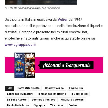
SGRAPPA La campagna digital con I Soliti Idioti
Distribuita in Italia in esclusiva da
Velier
dal 1947
specializzata nell’importazione e nella distribuzione di liquori e
distillati , Sgrappa è presente nei migliori cocktail bar,
enoteche e ristoranti italiani, anche acquistabile online su
www.sgrappa.com
.
Abbonati a Bargiornale
TAG
Caffè (S)corretto
Charley Vezza
Engine Gin
Espresso (S)martini
il milanese imbruttito
Il Soliti Idioti
La Belle Aurore
Leonardo Todisco
Maurizio Cattelan
Paolo Dalla Mora
Sgrappa
The Jackal
Velier