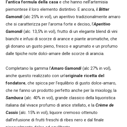
l’antica formula della casa
e che hanno nell’artemisia
piemontese il loro elemento distintivo. E ancora, il
Bitter
Gamondi
(alc 25% in vol), un aperitivo tradizionalmente amaro
che si caratterizza per l’aroma forte e deciso, l’
Aperitivo
Gamondi
(alc. 13,5% in vol), frutto di un elegante blend di vini
bianchi e infusi di scorze di arance e piante aromatiche, che
gli donano un gusto pieno, fresco e agrumato e un profumo
dalle tipiche note dolci-amare delle scorze di arancia.
Completano la gamma l’
Amaro Gamondi
(alc 27% in vol),
anche questo realizzato con un’
originale ricetta del
fondatore
, che spicca per l’equilibrio di gusto dolce-amaro,
che ne fanno un prodotto perfetto anche per la mixology, la
Sambuca
(alc. 40% in vol), grande classico della liquoristica
italiana dal vivace profumo di anice stellato, e la
Crème de
Cassis
(alc. 15% in vol), liquore cremoso ottenuto
dall’infusione di frutti freschi di ribes nero e dal finale