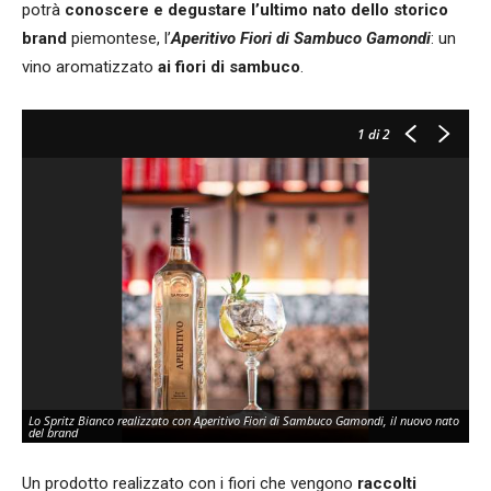
potrà
conoscere e degustare
l’ultimo nato dello storico
brand
piemontese, l’
Aperitivo Fiori di Sambuco Gamondi
: un
vino aromatizzato
ai fiori di sambuco
.
1
di 2
Lo Spritz Bianco realizzato con Aperitivo Fiori di Sambuco Gamondi, il nuovo nato
del brand
Un prodotto realizzato con i fiori che vengono
raccolti