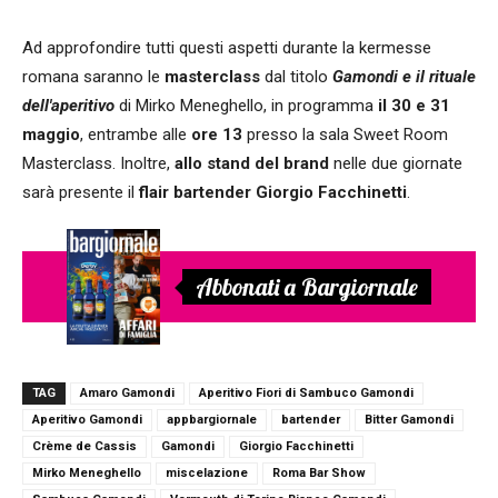
Ad approfondire tutti questi aspetti durante la kermesse
romana saranno le
masterclass
dal titolo
Gamondi e il rituale
dell'aperitivo
di Mirko Meneghello, in programma
il 30 e 31
maggio
, entrambe alle
ore 13
presso la sala Sweet Room
Masterclass. Inoltre,
allo stand del brand
nelle due giornate
sarà presente il
flair bartender
Giorgio Facchinetti
.
Abbonati a Bargiornale
TAG
Amaro Gamondi
Aperitivo Fiori di Sambuco Gamondi
Aperitivo Gamondi
appbargiornale
bartender
Bitter Gamondi
Crème de Cassis
Gamondi
Giorgio Facchinetti
Mirko Meneghello
miscelazione
Roma Bar Show