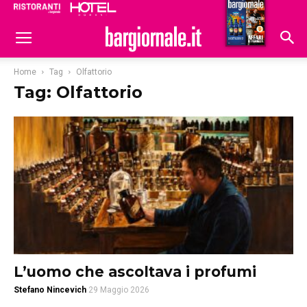
Ristoranti
Hoteldomani
Home
Tag
Olfattorio
Tag: Olfattorio
L’uomo che ascoltava i profumi
Stefano Nincevich
29 Maggio 2026