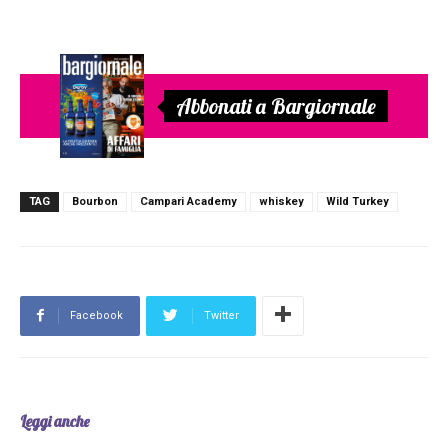
Abbonati a Bargiornale
TAG
Bourbon
Campari Academy
whiskey
Wild Turkey
Facebook
Twitter
Leggi anche