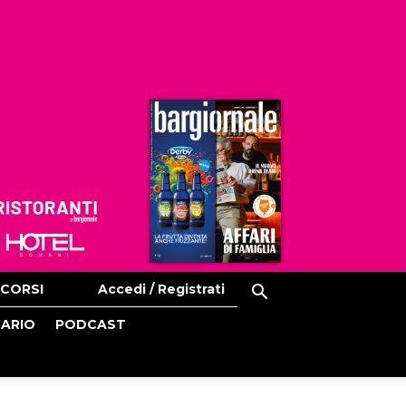
Ristoranti
Hoteldomani
CORSI
Accedi / Registrati
CARIO
PODCAST