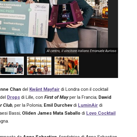
Al centro, il vincitore italiano Emanuele Aurioso
onne Chan
del
Kwãnt Mayfair
di Londra con il cocktail
del
Drops
di Lille, con
First of May
per la Francia;
Dawid
r Club
, per la Polonia;
Emil Durchev
di
LuminAir
di
Paesi Bassi;
Oliden James Mata Saballo
di
Lovo Cocktail
agna.