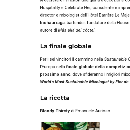
A decretare i vincitori una giuria d’eccezione
Hospitality e Celebrate Her, consulente e impren
director e mixologist dell’Hôtel Barrière Le Maj
Inchaurraga
, bartender, fondatore della House 
autore di
Más allá del cóctel
.
La finale globale
Per i sei vincitori il cammino nella
Sustainable C
l’Europa nella
finale globale della competizi
prossimo anno
, dove sfideranno i migliori mixol
World’s Most Sustainable Mixologist by Flor de
La ricetta
Bloody Thirsty
di Emanuele Aurioso