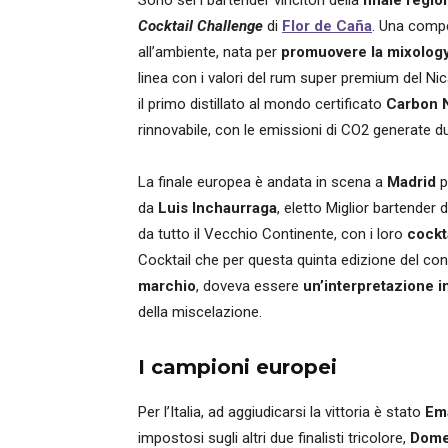
Sono sei i bartender vincitori della
finale regi
Cocktail Challenge
di
Flor de Caña
. Una compe
all’ambiente, nata per
promuovere la mixology
linea con i valori del rum super premium del Nica
il primo distillato al mondo certificato
Carbon N
rinnovabile, con le emissioni di CO2 generate d
La finale europea è andata in scena a
Madrid
p
da
Luis Inchaurraga
, eletto Miglior bartender 
da tutto il Vecchio Continente, con i loro
cockt
Cocktail che per questa quinta edizione del co
marchio
, doveva essere
un’interpretazione i
della miscelazione.
I campioni europei
Per l’Italia, ad aggiudicarsi la vittoria è stato
Em
impostosi sugli altri due finalisti tricolore,
Dome