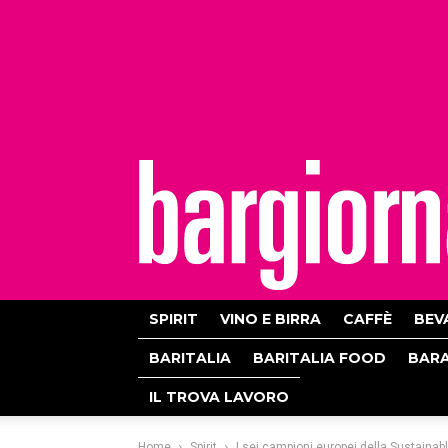
bargiornale
SPIRIT
VINO E BIRRA
CAFFÈ
BEV
BARITALIA
BARITALIA FOOD
BAR
IL TROVA LAVORO
Home
Spirit
I sei campioni europei della Sustainab