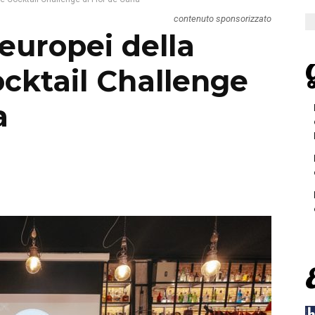
contenuto sponsorizzato
 europei della
G
cktail Challenge
a