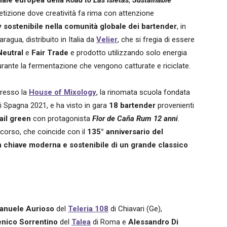
onale europea della
Road to Las Isletas
,
Sustainable
tizione dove creatività fa rima con attenzione
 sostenibile nella comunità globale dei bartender
, in
ragua, distribuito in Italia da
Velier
, che si fregia di essere
eutral
e
Fair Trade
e prodotto utilizzando solo energia
urante la fermentazione che vengono catturate e riciclate.
resso la
House of Mixology
, la rinomata scuola fondata
di Spagna 2021, e ha visto in gara
18 bartender
provenienti
ail green
con protagonista
Flor de Caña Rum 12 anni
.
ncorso, che coincide con il
135° anniversario del
n chiave moderna e sostenibile di un grande classico
anuele Aurioso
del
Teleria 108
di Chiavari (Ge),
nico Sorrentino
del
Talea
di Roma e
Alessandro Di