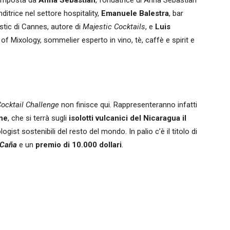
 composta da
Anna Sebastian
, fondatrice di Anna Sebastian
ditrice nel settore hospitality,
Emanuele Balestra
, bar
estic di Cannes, autore di
Majestic Cocktails
, e
Luis
of Mixology, sommelier esperto in vino, tè, caffè e spirit e
ocktail Challenge
non finisce qui. Rappresenteranno infatti
one
, che si terrà sugli
isolotti vulcanici del Nicaragua il
ogist sostenibili del resto del mondo. In palio c’è il titolo di
 Caña
e un
premio di 10.000 dollari
.