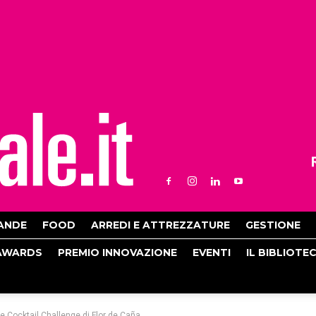
ANDE
FOOD
ARREDI E ATTREZZATURE
GESTIONE
AWARDS
PREMIO INNOVAZIONE
EVENTI
IL BIBLIOTE
le Cocktail Challenge di Flor de Caña