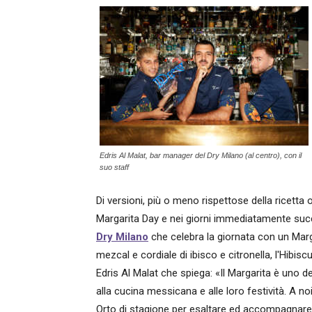
Edris Al Malat, bar manager del Dry Milano (al centro), con il
suo staff
Di versioni, più o meno rispettose della ricetta
Margarita Day e nei giorni immediatamente succ
Dry Milano
che celebra la giornata con un Marga
mezcal e cordiale di ibisco e citronella, l'Hibis
Edris Al Malat che spiega: «Il
Margarita
è uno de
alla cucina messicana e alle loro festività. A no
Orto di stagione per esaltare ed accompagnare i