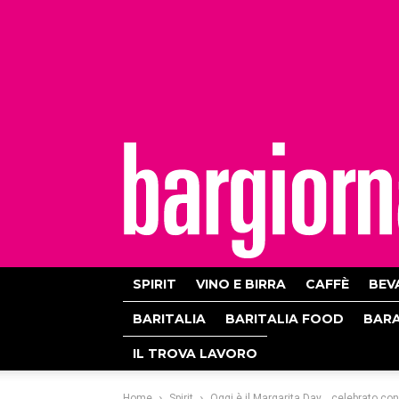
bargiornale
SPIRIT
VINO E BIRRA
CAFFÈ
BEV
BARITALIA
BARITALIA FOOD
BAR
IL TROVA LAVORO
Home
Spirit
Oggi è il Margarita Day… celebrato con 