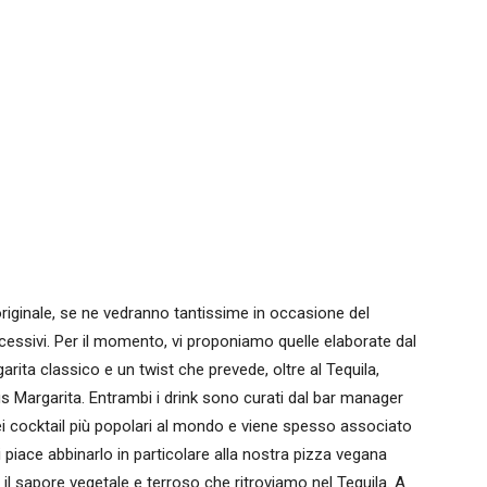
 originale, se ne vedranno tantissime in occasione del
essivi. Per il momento, vi proponiamo quelle elaborate dal
rita classico e un twist che prevede, oltre al Tequila,
cus Margarita. Entrambi i drink sono curati dal bar manager
i cocktail più popolari al mondo e viene spesso associato
i piace abbinarlo in particolare alla nostra pizza vegana
l sapore vegetale e terroso che ritroviamo nel Tequila. A