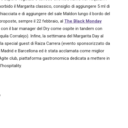
orbido il
Margarita
classico, consiglio di aggiungere 5 ml di
ghiacciata e di aggiungere del sale Maldon lungo il bordo del
 proposte, sempre il 22 febbraio, al
The Black Monday
, con il bar manager del Dry come ospite in tandem con
a Corralejo). Infine, la settimana del Margarita Day al
la special guest di Raiza Carrera (evento sponsorizzato da
a Madrid e Barcellona ed è stata acclamata come miglior
’Agite club, piattaforma gastronomica dedicata a mettere in
’hospitality.
O