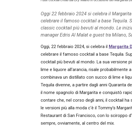
I due cocktail creati dal Dry Milano in occasione del Margarita 
Oggi 22 febbraio 2024 si celebra il Margarita
celebrare il famoso cocktail a base Tequila. 
classic cocktail più bevuti al mondo. Le inizi
manager Edris Al Malat e guest tra Milano, 
Oggi, 22 febbraio 2024, si celebra il
Margarita 
celebrare il famoso cocktail a base Tequila. Su
cocktail più bevuti al mondo. La sua versione più
lime e liquore all'arancia, risale probabilmente a
combinava un distillato con succo di lime e liqu
Tequila divenne, a partire dagli anni Quaranta 
il nome spagnolo di Margarita e conquistò rapida
contare che, nel corso degli anni, il cocktail h
le versioni più alla moda c'è il Tommy's Marga
Restaurant di San Francisco, con lo sciroppo d'ag
sempre, ovviamente, al centro del mix.