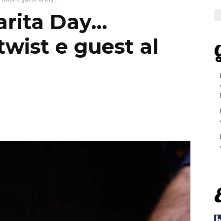
arita Day…
twist e guest al
G