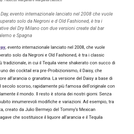
Day: Hibiscus Margarita e Margarita classico
 Day, evento internazionale lanciato nel 2008 che vuole
Superato solo da Negroni e d Old Fashioned, è tra i
ative del Dry Milano con due versioni create dal bar
Salerno e Spagna
Day
, evento internazionale lanciato nel 2008, che vuole
perato solo da Negroni e Old Fashioned, è tra i classic
 tradizionale, in cui il Tequila viene shakerato con succo di
 uno dei cocktail era pre-Proibizionismo, il Daisy, che
ore all'arancia o granatina. La versione del Daisy a base di
del secolo scorso, rapidamente più famosa dell'originale con
mente il mondo. Il resto è storia dei nostri giorni. Senza
a subito innumerevoli modifiche e variazioni. Ad esempio, tra
rita, creato da Julio Bermejo del Tommy's Mexican
ave che sostituisce il liquore all'arancia e il Tequila