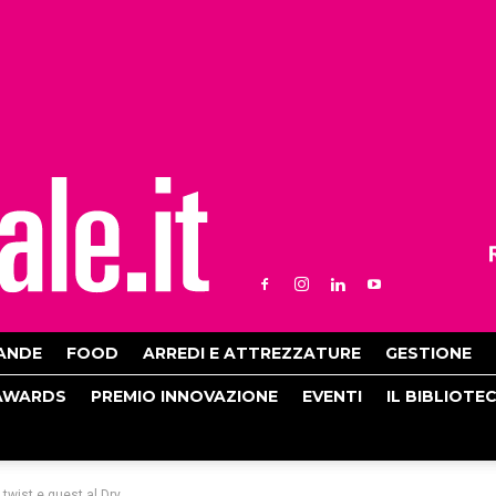
ANDE
FOOD
ARREDI E ATTREZZATURE
GESTIONE
AWARDS
PREMIO INNOVAZIONE
EVENTI
IL BIBLIOTE
twist e guest al Dry...