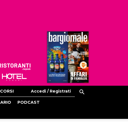
Ristoranti
Hoteldomani
CORSI
Accedi / Registrati
CARIO
PODCAST