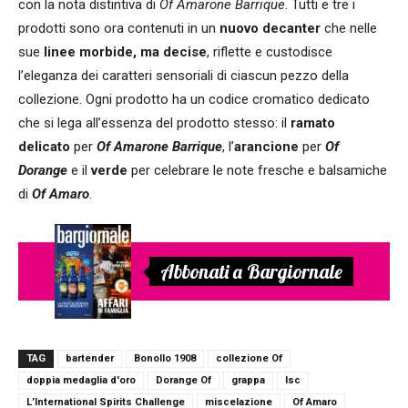
con la nota distintiva di
Of Amarone Barrique
. Tutti e tre i
prodotti sono ora contenuti in un
nuovo decanter
che nelle
sue
linee morbide, ma decise
, riflette e custodisce
l’eleganza dei caratteri sensoriali di ciascun pezzo della
collezione. Ogni prodotto ha un codice cromatico dedicato
che si lega all’essenza del prodotto stesso: il
ramato
delicato
per
Of Amarone Barrique
, l’
arancione
per
Of
Dorange
e il
verde
per celebrare le note fresche e balsamiche
di
Of Amaro
.
Abbonati a Bargiornale
TAG
bartender
Bonollo 1908
collezione Of
doppia medaglia d'oro
Dorange Of
grappa
Isc
L’International Spirits Challenge
miscelazione
Of Amaro