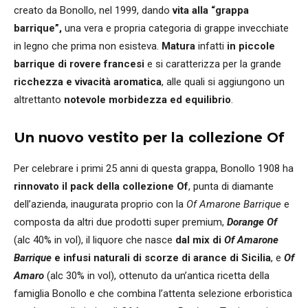
creato da Bonollo, nel 1999, dando
vita alla “grappa
barrique”,
una vera e propria categoria di grappe invecchiate
in legno che prima non esisteva.
Matura
infatti
in piccole
barrique di rovere francesi
e si caratterizza per la grande
ricchezza e vivacità aromatica
, alle quali si aggiungono un
altrettanto
notevole morbidezza ed equilibrio
.
Un nuovo vestito per la collezione Of
Per celebrare i primi 25 anni di questa grappa, Bonollo 1908 ha
rinnovato il pack della collezione Of
, punta di diamante
dell’azienda, inaugurata proprio con la
Of Amarone Barrique
e
composta da altri due prodotti super premium,
Dorange Of
(alc 40% in vol), il liquore che nasce
dal mix di
Of Amarone
Barrique
e infusi naturali di scorze di arance di Sicilia
, e
Of
Amaro
(alc 30% in vol), ottenuto da un’antica ricetta della
famiglia Bonollo e che combina l’attenta selezione erboristica