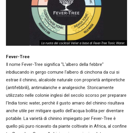
La ruota dei cocktail Velier a base di Fever-Tree Tonic Water.
Fever-Tree
Il nome Fever-Tree significa "L'albero della febbre"
inbdiucando in gergo comune l'albero di cinchona da cui si
estrae il chinino, alcaloide naturale con proprietà antipiretiche
(antifebbrili), antimalariche e analgesiche. Storicamente
utilizzato nelle colonie inglesi del secolo scorso per preparare
l'India tonic water, perchè il gusto amaro del chinino risultava
anche utile per mitigare quello dell'acqua bollita per diventare
potabile. La varietà di chinino impiegato per Fever-Tree è
quello più puro ricavato da piante coltivate in Africa, al confine