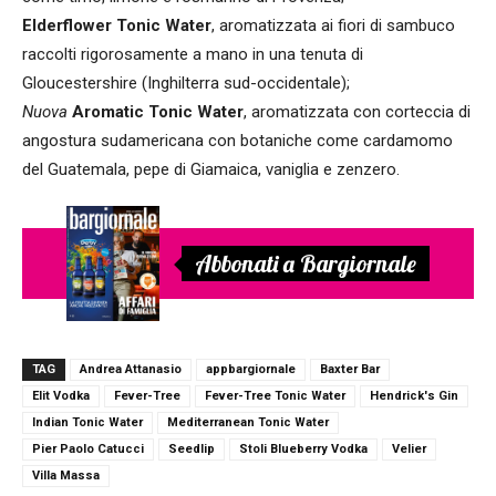
Elderflower Tonic Water
, aromatizzata ai fiori di sambuco
raccolti rigorosamente a mano in una tenuta di
Gloucestershire (Inghilterra sud-occidentale);
Nuova
Aromatic Tonic Water
, aromatizzata con corteccia di
angostura sudamericana con botaniche come cardamomo
del Guatemala, pepe di Giamaica, vaniglia e zenzero.
Abbonati a Bargiornale
TAG
Andrea Attanasio
appbargiornale
Baxter Bar
Elit Vodka
Fever-Tree
Fever-Tree Tonic Water
Hendrick's Gin
Indian Tonic Water
Mediterranean Tonic Water
Pier Paolo Catucci
Seedlip
Stoli Blueberry Vodka
Velier
Villa Massa