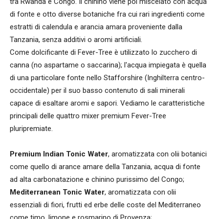
tra Rwanda e Congo. Il chinino viene poi miscelato con acqua
di fonte e otto diverse botaniche fra cui rari ingredienti come
estratti di calendula e arancia amara proveniente dalla
Tanzania, senza additivi o aromi artificiali.
Come dolcificante di Fever-Tree è utilizzato lo zucchero di
canna (no aspartame o saccarina); l'acqua impiegata è quella
di una particolare fonte nello Stafforshire (Inghilterra centro-
occidentale) per il suo basso contenuto di sali minerali
capace di esaltare aromi e sapori. Vediamo le caratteristiche
principali delle quattro mixer premium Fever-Tree
pluripremiate.
Premium Indian Tonic Water
, aromatizzata con olii botanici
come quello di arance amare della Tanzania, acqua di fonte
ad alta carbonatazione e chinino purissimo del Congo;
Mediterranean Tonic Water
, aromatizzata con olii
essenziali di fiori, frutti ed erbe delle coste del Mediterraneo
come timo, limone e rosmarino di Provenza;