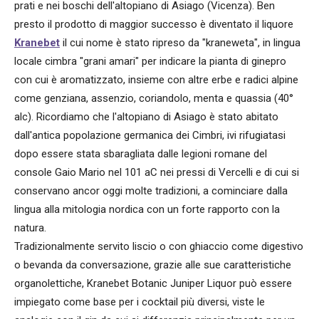
prati e nei boschi dell'altopiano di Asiago (Vicenza). Ben
presto il prodotto di maggior successo è diventato il liquore
Kranebet
il cui nome è stato ripreso da "kraneweta", in lingua
locale cimbra "grani amari" per indicare la pianta di ginepro
con cui è aromatizzato, insieme con altre erbe e radici alpine
come genziana, assenzio, coriandolo, menta e quassia (40°
alc). Ricordiamo che l'altopiano di Asiago è stato abitato
dall'antica popolazione germanica dei Cimbri, ivi rifugiatasi
dopo essere stata sbaragliata dalle legioni romane del
console Gaio Mario nel 101 aC nei pressi di Vercelli e di cui si
conservano ancor oggi molte tradizioni, a cominciare dalla
lingua alla mitologia nordica con un forte rapporto con la
natura.
Tradizionalmente servito liscio o con ghiaccio come digestivo
o bevanda da conversazione, grazie alle sue caratteristiche
organolettiche, Kranebet Botanic Juniper Liquor può essere
impiegato come base per i cocktail più diversi, viste le