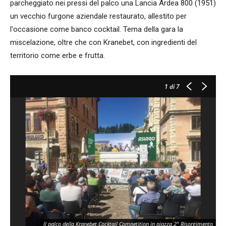
parcheggiato nei pressi del palco una Lancia Ardea 800 (1951)
un vecchio furgone aziendale restaurato, allestito per
l'occasione come banco cocktail. Tema della gara la
miscelazione, oltre che con Kranebet, con ingredienti del
territorio come erbe e frutta.
1
di 7
Gr
Il palco della Kranebet Cocktail Competition in piazza 2° Risorgimento
mi