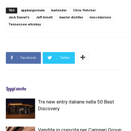
TAG
appbargiornale
bartender
Chris Fletcher
Jack Daniel's
Jeff Arnett
master distiller
miscelazione
Tennessee whiskey
Facebook
Twitter
Leggi anche
Tre new entry italiane nella 50 Best
Discovery
Vendite in crescita per Campari Group