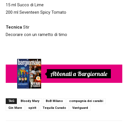
15 ml Succo di Lime
200 ml Seventeen Spicy Tomato
Tecnica
Stir
Decorare con un rametto di timo
Abbonati a Bargiornale
TAG
Bloody Mary
BoB Milano
compagnia dei caraibi
Gin Mare
spirit
Tequila Curado
Vantguard