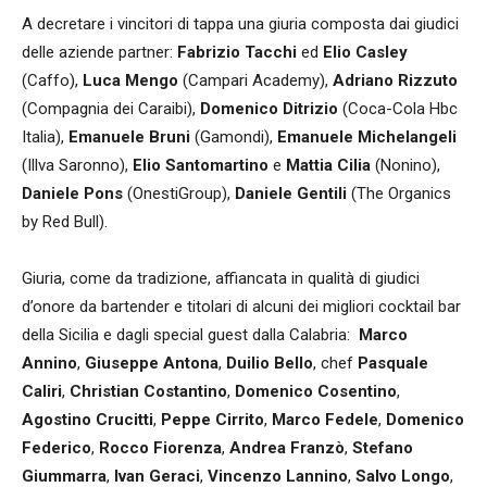
A decretare i vincitori di tappa una giuria composta dai giudici
delle aziende partner:
Fabrizio Tacchi
ed
Elio Casley
(Caffo),
Luca Mengo
(Campari Academy),
Adriano Rizzuto
(Compagnia dei Caraibi),
Domenico Ditrizio
(Coca-Cola Hbc
Italia),
Emanuele Bruni
(Gamondi),
Emanuele Michelangeli
(Illva Saronno),
Elio Santomartino
e
Mattia Cilia
(Nonino),
Daniele Pons
(OnestiGroup),
Daniele Gentili
(The Organics
by Red Bull).
Giuria, come da tradizione, affiancata in qualità di giudici
d’onore da bartender e titolari di alcuni dei migliori cocktail bar
della Sicilia e dagli special guest dalla Calabria:
Marco
Annino
,
Giuseppe Antona
,
Duilio Bello
, chef
Pasquale
Caliri
,
Christian Costantino
,
Domenico Cosentino
,
Agostino Crucitti
,
Peppe Cirrito
,
Marco Fedele
,
Domenico
Federico
,
Rocco Fiorenza
,
Andrea Franzò
,
Stefano
Giummarra
,
Ivan Geraci
,
Vincenzo Lannino
,
Salvo Longo
,