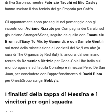
di Illva Saronno, mentre
Fabrizio Tacchi
ed
Elio Casley
hanno svelato il dna fenicio del gin Emporia per Caffo.
Gli appuntamenti sono proseguiti nel pomeriggio con gli
incontri con
Adriano Rizzuto
per Compagnia dei Caraibi sul
gin indiano Stranger&Sons, seguito da quello con
Emanuele
Bruni
sull’
Easy To Mix by Gamondi, e con
Daniele Gentili
sui trend della miscelazione e i cocktail dei No/Low abv (a
cura di The Organics by Red Bull). E, ancora, dal seminario
tenuto da
Domenico Ditrizio
per Coca-Cola Hbc Italia sul
mondo agave e sul tequila Corralejo e il mezcal Perro De San
Juan, per concludere con l’approfondimento di
David Blom
per OnestiGroup sui gin
Bobby’s
.
I finalisti della tappa di Messina e i
vincitori per ogni squadra