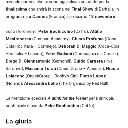
aziende partner, che si sono aggiudicati un posto per la
finalissima
che andrà in scena nel
Final Show
di Baritalia, in
programma
a Cannes
(Francia) il prossimo
13 novembre
.
Ecco i loro nomi:
Peke Bochicchio
(Caffo),
Attilio
Mastrandrea
(Campari Academy),
Chiara Profumo
(Coca-
Cola Hbc Italia – Corralejo),
Deborah Di Maggio
(Coca-Cola
Hbc Italia – Lucano),
Ester Badami
(Compagnia dei Caraibi),
Diego Di Giannantonio
(Gamondi),
Guido Carnera
(Illva
Saronno),
Massimo Turati
(OnestiGroup – Alpestre),
Nicola
Loiacono
(OnestiGroup - Bobby’s Gin),
Pietro Lopez
(Nonino),
Alessandra Lollo
(The Organics by Red Bull).
La menzione speciale
A drink for the Planet
per il drink più
sostenibile è andata
Peke Bochicchio
(Caffo).
La giuria